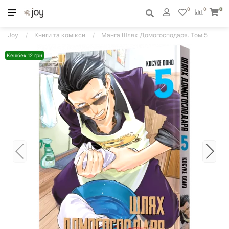
0
0
0
Joy
Книги та комікси
Манга Шлях Домогосподаря. Том 5
Кешбек 12 грн