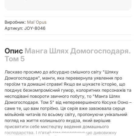
Виробник:
Mal`Opus
Артикул: JOY-8046
Опис
Манга Шлях Домогосподаря.
Том 5
Ласкаво просимо до абсурдно смішного світу "Шляху
Домогосподаря", манги, яка перевернула уявлення про
героїзм та домашні справи! Якщо ви шукаєте історію, що
поєднує безкомпромісний гумор, колоритних персонажів та
несподівані повороти звичного побуту, то "Манга Шлях
Домогосподаря. Том 5" від неперевершеного Косуке Ооно –
саме те, що вам потрібно. Ця серія вже завоювала серця
мільйонів читачів по всьому світу, пропонуючи унікальний
погляд на життя колишнього якудза, який вирішив
присвятити себе мистецтву ведення домашнього
господарства. І п'ятий том продовжує цю дивовижну