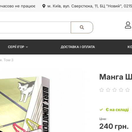
часово не працює
м. Київ, вул. Сверстюка, 11, БЦ "Новий", 021
СЕРІЇ ІГОР
ДОСТАВКА І ОПЛАТА
К
. Том 3
Манга Ш
Є на складі
Ціна:
240 грн.