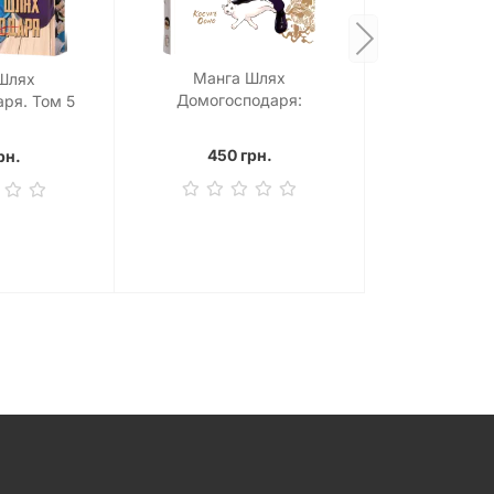
Манга Шлях
Шлях
Домогосподаря:
ря. Том 5
Гангстерський посібник з
господарювання
450 грн.
рн.