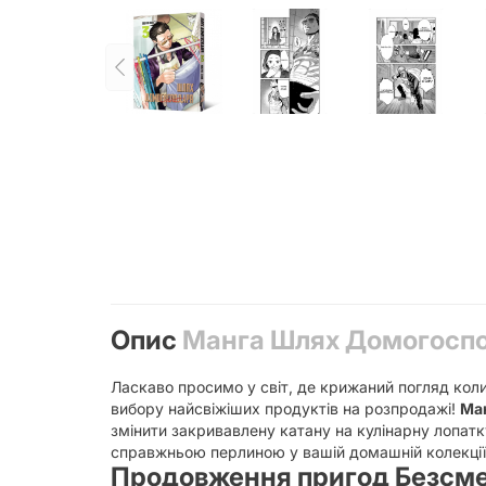
Опис
Манга Шлях Домогоспо
Ласкаво просимо у світ, де крижаний погляд колиш
вибору найсвіжіших продуктів на розпродажі!
Ма
змінити закривавлену катану на кулінарну лопат
справжньою перлиною у вашій домашній колекції
Продовження пригод Безсмер