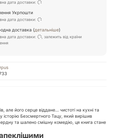
вна дата доставки:
ілення Укрпошти
вна дата доставки:
одна доставка (
детальніше
)
вна дата доставки:
, залежить від країни
ення
Opus
733
 але його серце віддане... чистоті на кухні та
 історію Безсмертного Тацу, який вирішив
вердну та шалено смішну комедію, ця книга стане
запеклішими