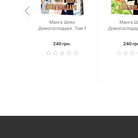
Манга Шлях
Манга Ш
Домогосподаря. Том 1
Домогосподар
240 грн.
240 гр