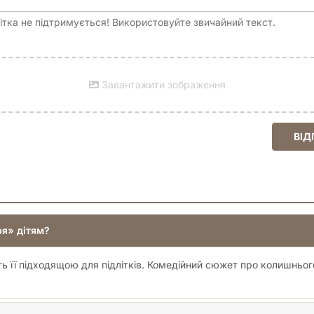
тка не підтримується! Використовуйте звичайний текст.
Завантажити зображення
ВІД
я» дітям?
ить її підходящою для підлітків. Комедійний сюжет про колишньо