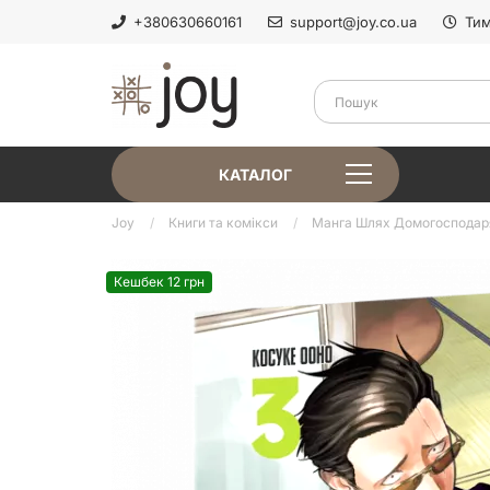
+380630660161
support@joy.co.ua
Тим
КАТАЛОГ
Joy
Книги та комікси
Манга Шлях Домогосподаря
Кешбек 12 грн