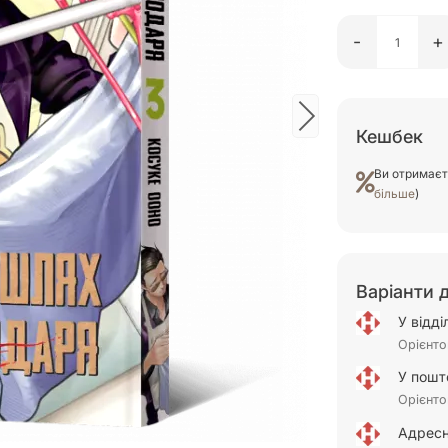
-
+
Кешбек
Ви отримає
більше
)
Варіанти 
У відд
Орієнто
У пошт
Орієнто
Адресн