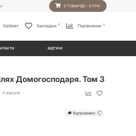
54
0 ТОВАР(ІВ) - 0 ГРН.
0
0
Кабінет
Закладки
Порівняння
ОНТАКТИ
ВІДГУКИ
лях Домогосподаря. Том 3
0 відгуків
🚚 Відправимо: