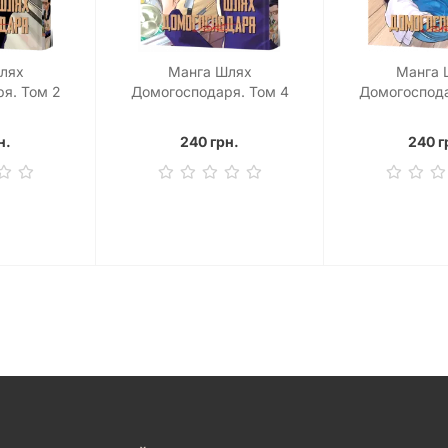
лях
Манга Шлях
Манга 
я. Том 2
Домогосподаря. Том 4
Домогоспода
н.
240 грн.
240 г