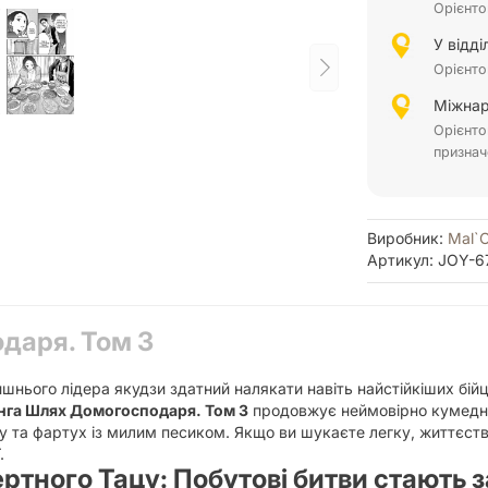
Орієнто
У відд
Орієнто
Міжнар
Орієнто
признач
Виробник:
Mal`
Артикул: JOY-6
даря. Том 3
нього лідера якудзи здатний налякати навіть найстійкіших бійців,
нга Шлях Домогосподаря. Том 3
продовжує неймовірно кумедну
ку та фартух із милим песиком. Якщо ви шукаєте легку, життєст
.
тного Тацу: Побутові битви стають 