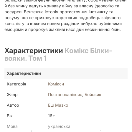
й без упину ведуть криваву війну за власну ідеологію та
ресурси. Бентежна історія протистояння інстинкту та
розуму, що не приховує жорстоких подробиць звірячого
конфлікту, з кожним новим розділом вибухає руйнівними
емоціями й пророкує жахливі наслідки нескінченної бійні.
Характеристики
Комікс Білки-
вояки. Том 1
Характеристики
Категорія
Комікси
Жанр
Постапокаліпсис
,
Бойовик
Автор
Еш Мазко
Вік
16+
Мова
українська