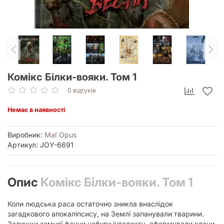
Комікс Білки-вояки. Том 1
0 відгуків
Немає в наявності
Виробник:
Mal`Opus
Артикул: JOY-6691
Опис
Комікс Білки-вояки. Том 1
Коли людська раса остаточно зникла внаслідок
загадкового апокаліпсису, на Землі запанували тварини.
Залишки земної фауни набули інтелекту, сформували клани