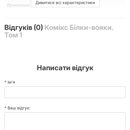
Дивитися всі характеристики
Друковане видання
Ілюстратор
Ешлі Віттер
Відгуків (0)
Комікс Білки-вояки.
Ілюстрації
Кольорові
Том 1
Обкладинка
М'яка
Рік
2020
Сторінок
128
Написати відгук
Тип паперу
Крейдований
ім'я
Ваш відгук: