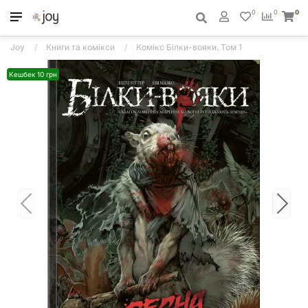
0
0
0
Joy
Книги та комікси
Комікс Білки-вояки. Том 1
Кешбек 10 грн