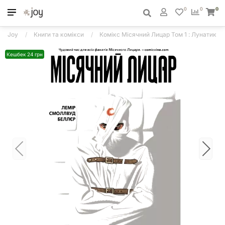
0
0
0
Joy
Книги та комікси
Комікс Місячний Лицар Том 1 : Лунатик
Кешбек 24 грн