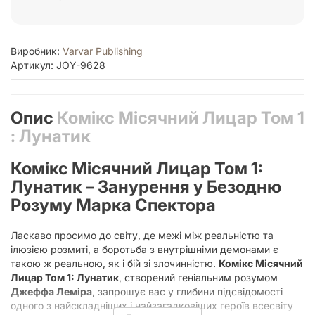
Виробник:
Varvar Publishing
Артикул: JOY-9628
Опис
Комікс Місячний Лицар Том 1
: Лунатик
Комікс Місячний Лицар Том 1:
Лунатик – Занурення у Безодню
Розуму Марка Спектора
Ласкаво просимо до світу, де межі між реальністю та
ілюзією розмиті, а боротьба з внутрішніми демонами є
такою ж реальною, як і бій зі злочинністю.
Комікс Місячний
Лицар Том 1: Лунатик
, створений геніальним розумом
Джеффа Леміра
, запрошує вас у глибини підсвідомості
одного з найскладніших і найзагадковіших героїв всесвіту