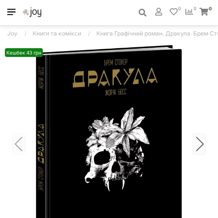
0
0
0
Joy
Книги та комікси
Книга Графічний роман. Дракула. Брем С
Кешбек 43 грн