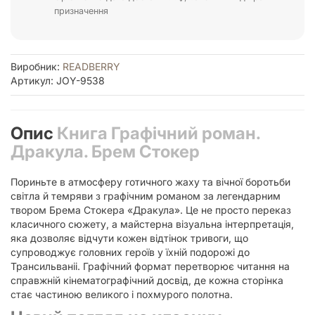
призначення
Виробник:
READBERRY
Артикул: JOY-9538
Опис
Книга Графічний роман.
Дракула. Брем Стокер
Пориньте в атмосферу готичного жаху та вічної боротьби
світла й темряви з графічним романом за легендарним
твором Брема Стокера «Дракула». Це не просто переказ
класичного сюжету, а майстерна візуальна інтерпретація,
яка дозволяє відчути кожен відтінок тривоги, що
супроводжує головних героїв у їхній подорожі до
Трансильваніі. Графічний формат перетворює читання на
справжній кінематографічний досвід, де кожна сторінка
стає частиною великого і похмурого полотна.