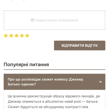
прагнуть наповнити свою бібліотеку якісними та
незвичними історіями.
Зануртеся в світ, де безумство стає частиною сімейного
Завантажити зображення
побуту, а найнебезпечніший злочинник міста намагається
розібратися в ролі батька.
«Джокер. Батько-одинак»
— це
подорож у глибини божевілля, де сміх є єдиною відповіддю
на всі життєві труднощі.
ВІДПРАВИТИ ВІДГУК
Популярні питання
Про що розповідає сюжет коміксу Джокер.
Батько-одинак?
Це іронічна деконструкція образу відомого лиходія, де
Джокер опиняється в абсолютно новій ролі — батька.
Сюжет будується на абсурдному контрасті між