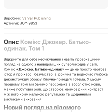
Виробник:
Varvar Publishing
Артикул: JOY-9853
Опис
Комікс Джокер. Батько-
одинак. Том 1
Відкрийте для себе неочікуваний і навіть провокаційний
погляд на одного з найвідоміших суперлиходіїв у світі.
Комікс
«Джокер. Батько-одинак»
— це не просто чергова
історія про хаос і безумство, а іронічна та водночас глибока
деконструкція образу Клоуна-принца’я Готема. У цьому
першому томі ми бачимо персонажа в абсолютно новій,
майже побутовій ролі, що створює неймовірний контраст
між його кримінальною репутацією та щоденними
викликами виховання.
Новий погляд на відомого