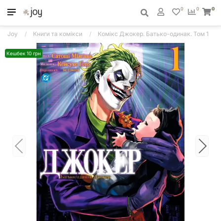
0
0
0
Joy
Книги та комікси
Комікс Джокер. Батько-одинак. Том 1
Кешбек 10 грн