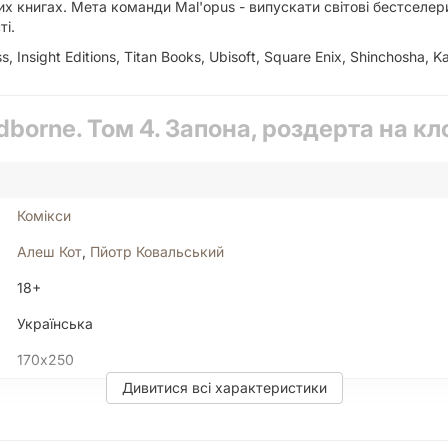
их книгах. Мета команди Mal'opus - випускати світові бестселери
ті.
s, Insight Editions, Titan Books, Ubisoft, Square Enix, Shinchosh
dborne. Том 4. Запона, роздерта на кл
Комікси
Алеш Кот
,
Пйотр Ковальський
18+
Українська
170х250
Дивитися всі характеристики
Кольорові