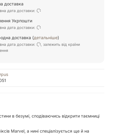
а доставка
вна дата доставки:
ілення Укрпошти
вна дата доставки:
одна доставка (
детальніше
)
вна дата доставки:
, залежить від країни
ення
Opus
051
стини в безумі, сподіваючись відкрити таємниці
сів Marvel, а нині спеціалізується ще й на