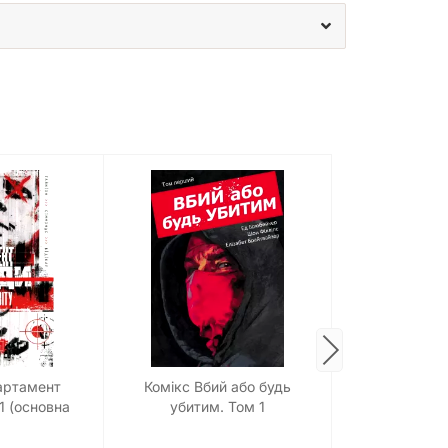
артамент
Комікс Вбий або будь
Комікс Місяч
1 (основна
убитим. Том 1
1 : Л
инка)