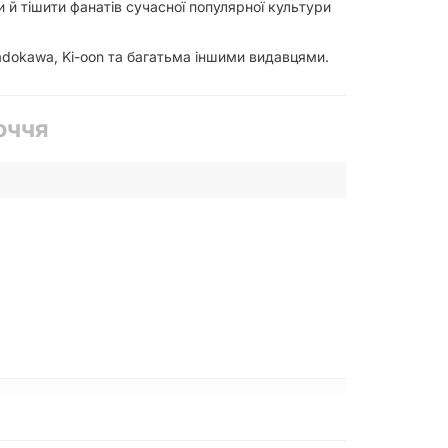
 й тішити фанатів сучасної популярної культури
a, Kadokawa, Ki-oon та багатьма іншими видавцями.
оччя