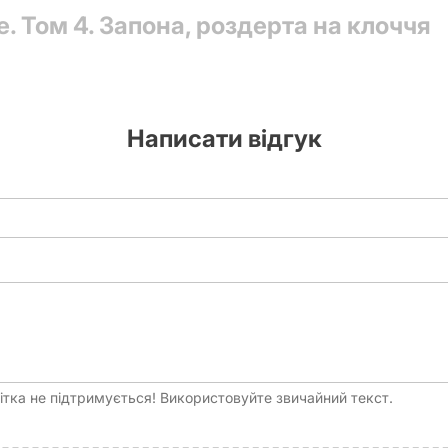
e. Том 4. Запона, роздерта на клоччя
Тверда
2024
112
Написати відгук
тка не підтримується! Використовуйте звичайний текст.