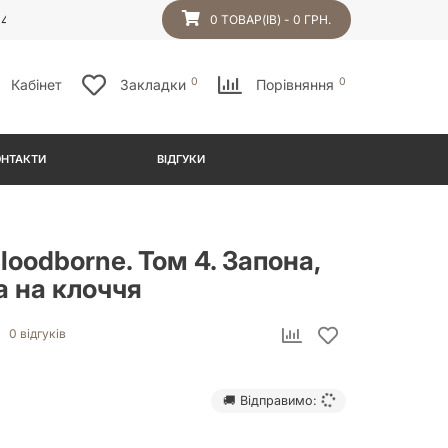
54
0 ТОВАР(ІВ) - 0 ГРН.
0
0
Кабінет
Закладки
Порівняння
ОНТАКТИ
ВІДГУКИ
loodborne. Том 4. Запона,
а на клоччя
0 відгуків
🚚 Відправимо: