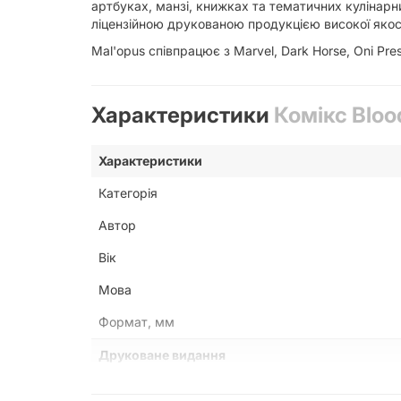
артбуках, манзі, книжках та тематичних кулінарн
ліцензійною друкованою продукцією високої якос
Mal'opus співпрацює з Marvel, Dark Horse, Oni Pres
Характеристики
Комікс Bloo
Характеристики
Категорія
Автор
Вік
Мова
Формат, мм
Друковане видання
Ілюстрації