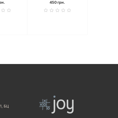
рн.
450 грн.
475 
1, БЦ