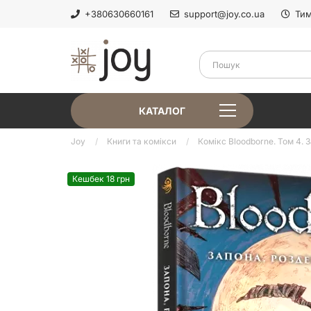
+380630660161
support@joy.co.ua
Тим
КАТАЛОГ
Joy
Книги та комікси
Комікс Bloodborne. Том 4. 
Кешбек 18 грн