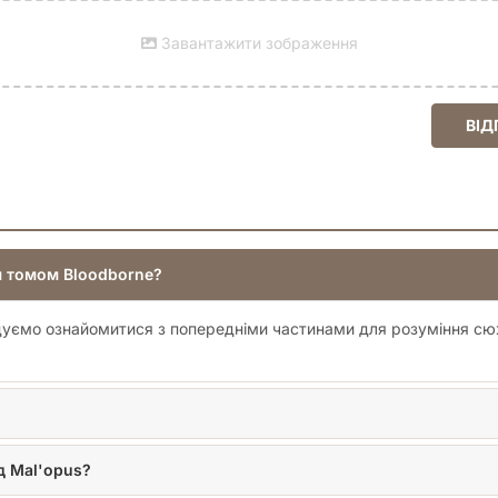
Завантажити зображення
ВІД
м томом Bloodborne?
ндуємо ознайомитися з попередніми частинами для розуміння сюж
д Mal'opus?