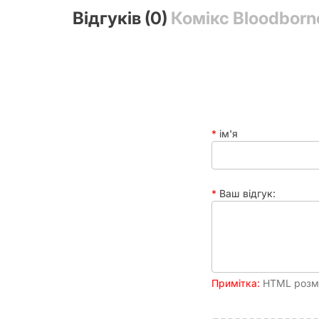
Відгуків (0)
Комікс Bloodborn
Обкладинка
Рік
Сторінок
ім'я
Ваш відгук:
Примітка:
HTML розмі