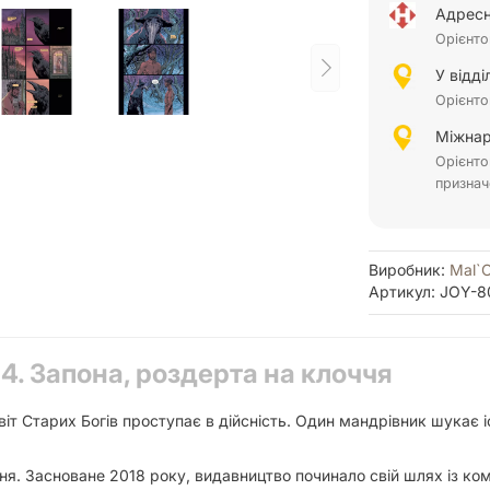
Адресн
Орієнто
У відд
Орієнто
Міжнар
Орієнто
признач
Виробник:
Mal`
Артикул: JOY-8
 4. Запона, роздерта на клоччя
іт Старих Богів проступає в дійсність. Один мандрівник шукає і
я. Засноване 2018 року, видавництво починало свій шлях із комік