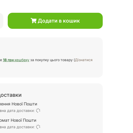
Додати в кошик
те
18 грн
кешбеку
за покупку цього товару (
Дізнатися
доставки
ілення Нової Пошти
вна дата доставки:
омат Нової Пошти
вна дата доставки: