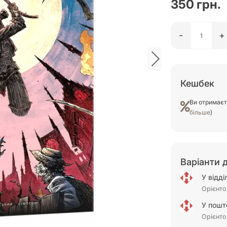
350 грн.
-
+
Кешбек
Ви отримає
більше
)
Варіанти 
У відд
Орієнто
У пошт
Орієнто