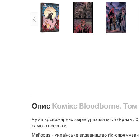
Опис
Комікс Bloodborne. Том
Чума кровожерних звірів уразила місто Ярнам. Св
самого всесвіту.
Mal'opus - українське видавництво ґік-спрямуванн