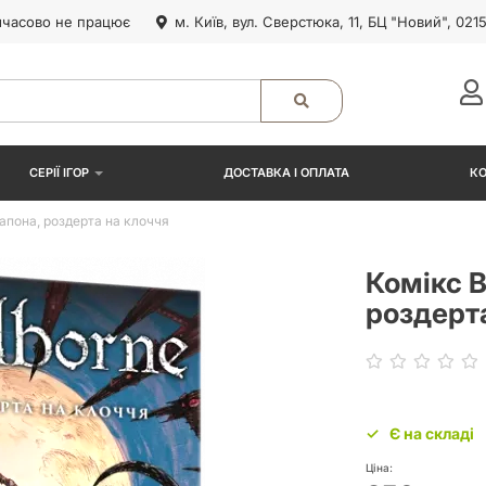
часово не працює
м. Київ, вул. Сверстюка, 11, БЦ "Новий", 021
СЕРІЇ ІГОР
ДОСТАВКА І ОПЛАТА
К
Запона, роздерта на клоччя
Комікс B
роздерт
Є на складі
Ціна: