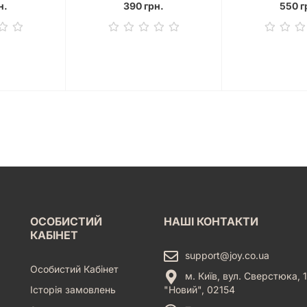
н.
390 грн.
550 г
ОСОБИСТИЙ
НАШІ КОНТАКТИ
КАБІНЕТ
support@joy.co.ua
Особистий Кабінет
м. Київ, вул. Сверстюка, 1
Історія замовлень
"Новий", 02154