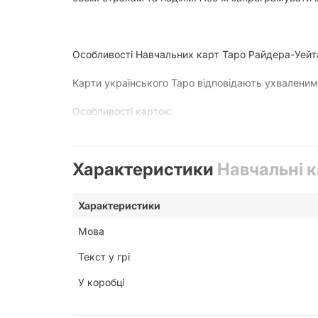
Особливості Навчальних карт Таро Райдера-Уейт
Карти українського Таро відповідають ухваленим 
Особливості карток:
Розмір карти: 70х120 мм
Характеристики
Навчальні к
Щільність картки: 400 г\м2
Матова ламінація
Закруглені кути
Характеристики
Мова
Текст у грі
У коробці