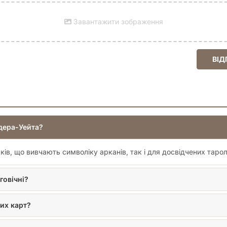
Завантажити зображення
ВІД
йдера-Уейта?
ів, що вивчають символіку арканів, так і для досвідчених тароло
говічні?
их карт?