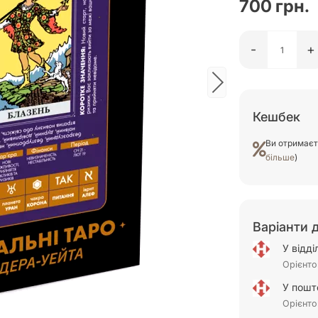
700 грн.
-
+
Кешбек
Ви отримає
більше
)
Варіанти 
У відд
Орієнто
У пошт
Орієнто