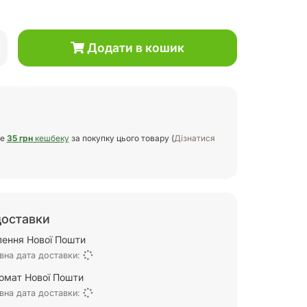
Додати в кошик
те
35 грн
кешбеку
за покупку цього товару (
Дізнатися
доставки
ілення Нової Пошти
вна дата доставки:
омат Нової Пошти
вна дата доставки: