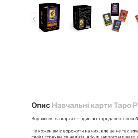
Опис
Навчальні карти Таро Р
Ворожіння на картах – один зі стародавніх спосо
Не кожен вміє ворожити на них, але це не так вже
своїм страхам та надіям. Або ж запрограмувати за