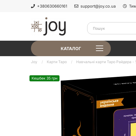
+380630660161
support@joy.co.ua
Тим
КАТАЛОГ
Joy
Карти Таро
Навчальні карти Таро Райдера - 
Кешбек 35 грн