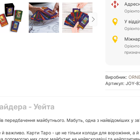
Адресн
Орієнто
У відд
Орієнто
Міжнар
Орієнто
признач
Виробник:
ORN
Артикул: JOY-8
айдера - Уейта
бів передбачення майбутнього. Мабуть, одна з найвідоміших у зв
 й важливо. Карти Таро - це не тільки колоди для ворожіння, а й
 допомогою них своє майбутнє на найяскравіші та найпозитивніші