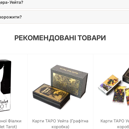
дера-Уейта?
ю ворожити?
РЕКОМЕНДОВАНІ ТОВАРИ
ної Фіалки
Карти ТАРО Уейта (Графітна
Карти ТАРО У
let Tarot)
коробка)
короб