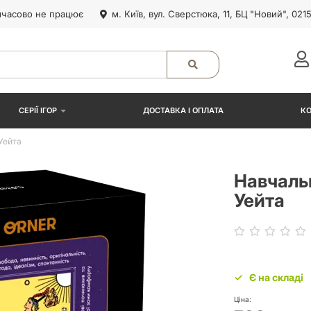
часово не працює
м. Київ, вул. Сверстюка, 11, БЦ "Новий", 021
СЕРІЇ ІГОР
ДОСТАВКА І ОПЛАТА
К
Уейта
Навчальн
Уейта
Є на складі
Ціна: