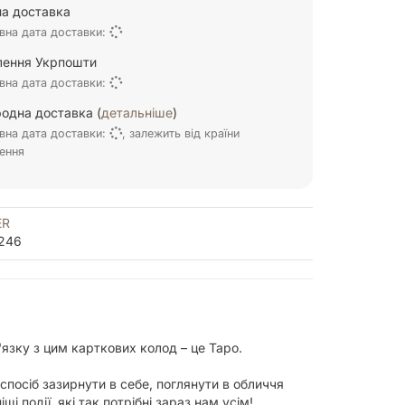
а доставка
вна дата доставки:
ілення Укрпошти
вна дата доставки:
одна доставка (
детальніше
)
вна дата доставки:
, залежить від країни
ення
ER
246
'язку з цим карткових колод – це Таро.
 спосіб зазирнути в себе, поглянути в обличчя
 події, які так потрібні зараз нам усім!