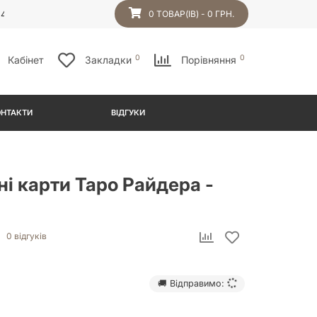
54
0 ТОВАР(ІВ) - 0 ГРН.
0
0
Кабінет
Закладки
Порівняння
ОНТАКТИ
ВІДГУКИ
і карти Таро Райдера -
0 відгуків
🚚 Відправимо: