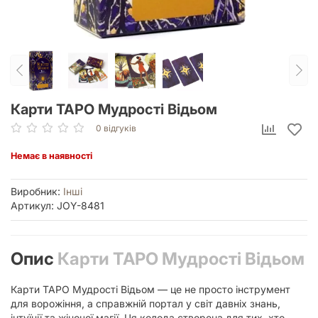
Карти ТАРО Мудрості Відьом
0 відгуків
Немає в наявності
Виробник:
Інші
Артикул: JOY-8481
Опис
Карти ТАРО Мудрості Відьом
Карти ТАРО Мудрості Відьом — це не просто інструмент
для ворожіння, а справжній портал у світ давніх знань,
інтуїції та жіночої магії. Ця колода створена для тих, хто