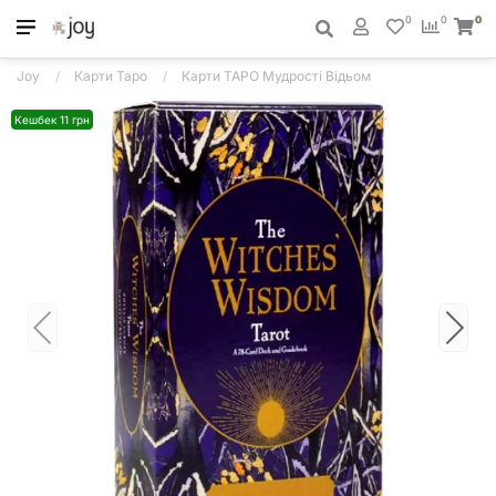
0
0
0
Joy
Карти Таро
Карти ТАРО Мудрості Відьом
Кешбек 11 грн