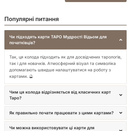
зображення.
Використовуйте короткі розклади з 1-3 карт, щоб
відпрацювати базові значення.
Популярні питання
Ведіть щоденник передбачень, щоб відстежити, як
поради відьом реалізуються у вашому житті.
Чи підходять карти ТАРО Мудрості Відьом для
Ця колода стане надійним помічником у пошуку істини,
початківців?
допоможе знайти внутрішній баланс та надихне на
створення власної магічної практики. Відкрийте для себе
мудрість, що передавалася через віки, і дозвольте картам
Так, ця колода підходить як для досвідчених тарологів,
стати вашим провідником у світі невидимого.
так і для новачків. Атмосферний візуал та символіка
допомагають швидше налаштуватися на роботу з
картами. 🔮
Чим ця колода відрізняється від класичних карт
Таро?
Як правильно почати працювати з цими картами?
Чи можна використовувати ці карти для