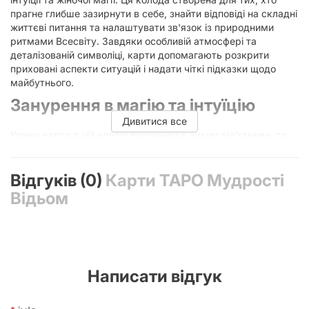
прагне глибше зазирнути в себе, знайти відповіді на складні
життєві питання та налаштувати зв'язок із природними
ритмами Всесвіту. Завдяки особливій атмосфері та
деталізованій символіці, карти допомагають розкрити
приховані аспекти ситуацій і надати чіткі підказки щодо
майбутнього.
Занурення в магію та інтуїцію
Дивитися все
Кожна карта в цій колоді просякнута духом від’ємниць та
хранительок таємниць. Використання такої колоди
дозволяє практику відчути підтримку поколінь жінок, які
протягом століть вивчали властивості трав, рухи зірок та
Відгуків (0)
Карти ТАРО Мудрості
мову снів. Це ідеальний вибір як для досвідчених тарологів,
Відьом
так і для новачків, які тільки починають свій шлях у
вивченні езотерики.
Чому варто обрати колоду Мудрості
Відьом?
Написати відгук
Вибір цієї колоди забезпечує особливий підхід до
тлумачення, де акцент зміщується з сухих фактів на глибокі