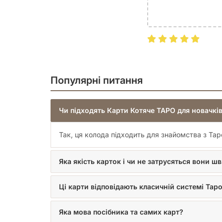
Популярні питання
Чи підходять Карти Котяче ТАРО для новачків
Так, ця колода підходить для знайомства з Тар
Яка якість карток і чи не затрусяться вони ш
Ці карти відповідають класичній системі Таро
Яка мова посібника та самих карт?