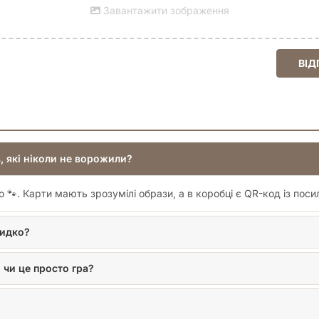
Завантажити зображення
ВІД
, які ніколи не ворожили?
о 🐾. Карти мають зрозумілі образи, а в коробці є QR-код із пос
видко?
 чи це просто гра?