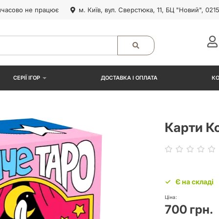
часово не працює
м. Київ, вул. Сверстюка, 11, БЦ "Новий", 021
СЕРІЇ ІГОР
ДОСТАВКА І ОПЛАТА
К
Карти К
Є на складі
Ціна:
700 грн.