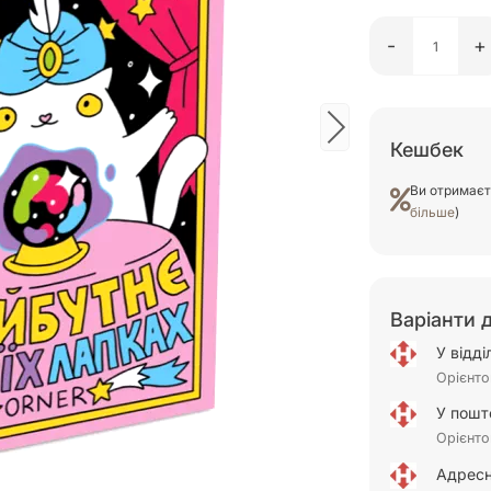
-
+
Кешбек
Ви отримає
більше
)
Варіанти 
У відд
Орієнто
У пошт
Орієнто
Адресн