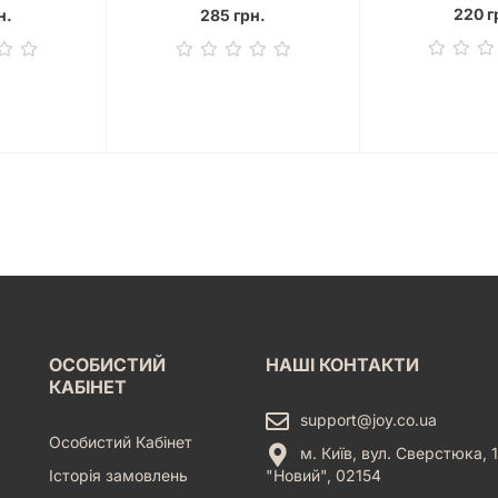
220 г
н.
285 грн.
ОСОБИСТИЙ
НАШІ КОНТАКТИ
КАБІНЕТ
support@joy.co.ua
Особистий Кабінет
м. Київ, вул. Сверстюка, 1
Історія замовлень
"Новий", 02154