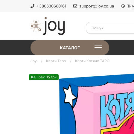
+380630660161
support@joy.co.ua
Тим
КАТАЛОГ
Joy
Карти Таро
Карти Котяче ТАРО
Кешбек 35 грн