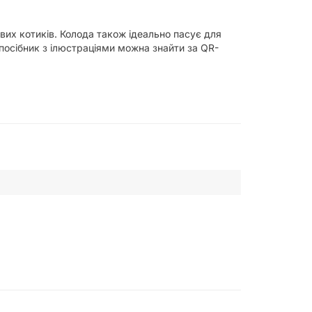
их котиків. Колода також ідеально пасує для
посібник з ілюстраціями можна знайти за QR-
, створені для Таро.