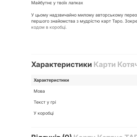
Майбутнє у твоїх лапках
У цьому надзвичайно милому авторському переосм
першого знайомства з мудрістю карт Таро. Зокре
кодом в коробці.
Особливості карт Котяче ТАРО
Характеристики
Карти Котя
Карти українського Таро відповідають ухваленим 
Особливості карток:
Характеристики
Мова
Розмір карти: 70х120 мм
Щільність картки: 400 г\м2
Текст у грі
Матова ламінація
Закруглені кути
У коробці