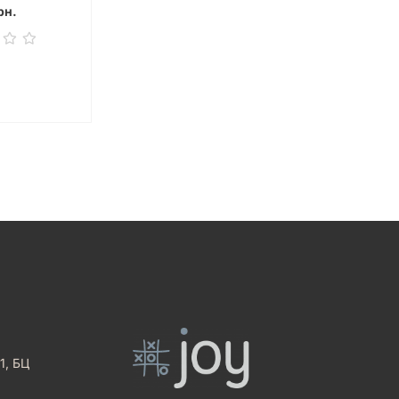
рн.
1, БЦ