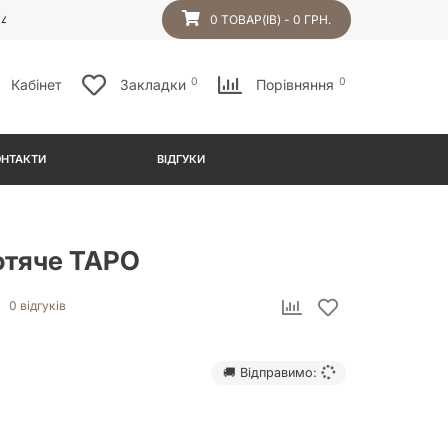
54
0 ТОВАР(ІВ) - 0 ГРН.
0
0
Кабінет
Закладки
Порівняння
ОНТАКТИ
ВІДГУКИ
отяче ТАРО
0 відгуків
🚚 Відправимо: