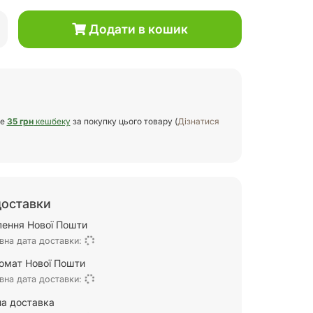
Додати в кошик
те
35 грн
кешбеку
за покупку цього товару (
Дізнатися
доставки
ілення Нової Пошти
вна дата доставки:
омат Нової Пошти
вна дата доставки:
а доставка