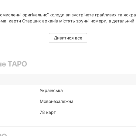
исленні оригінальної колоди ви зустрінете грайливих та яскрав
ма, карти Старших арканів містять зручні номери, а детальний 
Дивитися все
че ТАРО
стандартам. Тому до них підійдуть протектори та інші аксесуари
Українська
Мовонезалежна
78 карт