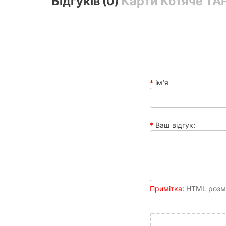
Відгуків (0)
Карти Котяче ТА
ім'я
Ваш відгук:
Примітка:
HTML розмі