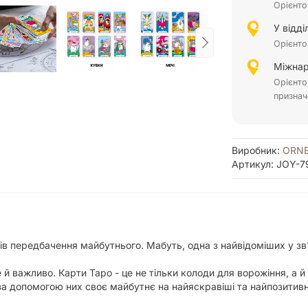
Орієнто
У відд
Орієнто
Міжнар
Орієнто
признач
Виробник:
ORN
Артикул: JOY-7
бів передбачення майбутнього. Мабуть, одна з найвідоміших у зв
 й важливо. Карти Таро - це не тільки колоди для ворожіння, а й
 допомогою них своє майбутнє на найяскравіші та найпозитивніші