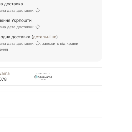
а доставка
вна дата доставки:
ілення Укрпошти
вна дата доставки:
одна доставка (
детальніше
)
вна дата доставки:
, залежить від країни
ення
yama
078