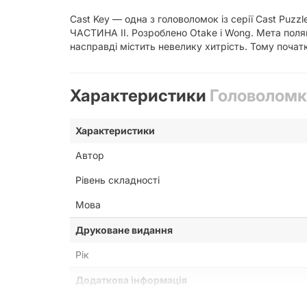
Cast Key — одна з головоломок із серії Cast Puzz
ЧАСТИНА II. Розроблено Otake і Wong. Мета поляга
насправді містить невелику хитрість. Тому початк
Характеристики
Головоломка
Характеристики
Автор
Рівень складності
Мова
Друковане видання
Рік
Додаткова інформація
Країна бренду