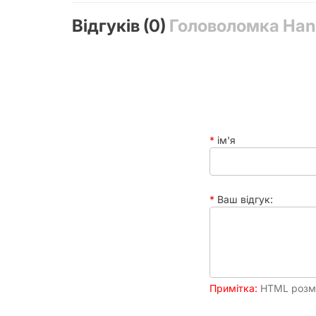
Відгуків (0)
Головоломка Hana
Матеріал
ім'я
Ваш відгук:
Примітка:
HTML розмі