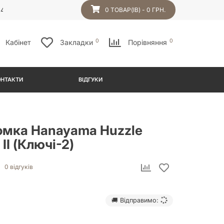
54
0 ТОВАР(ІВ) - 0 ГРН.
0
0
Кабінет
Закладки
Порівняння
ОНТАКТИ
ВІДГУКИ
омка Hanayama Huzzle
II (Ключі-2)
0 відгуків
🚚 Відправимо: