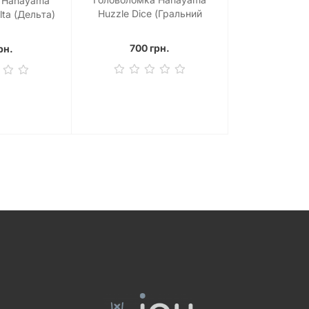
 Hanayama
Huzzle Dice (Гральний
lta (Дельта)
кубик)
700 грн.
рн.