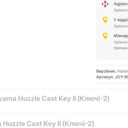
Адресн
Орієнто
У відд
Орієнто
Міжнар
Орієнто
признач
Виробник:
Hana
Артикул: JOY-8
ma Huzzle Cast Key II (Ключі-2)
uzzle Cast Key II (Ключі-2)