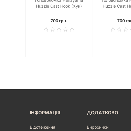
anayama
Головоломка Hanayama
Головоломка 
(Сніжинка)
Huzzle Cast Hook (Хук)
Huzzle Cast H
.
700 грн.
700 гр
ІНФОРМАЦІЯ
ДОДАТКОВО
Відстеження
Виробники