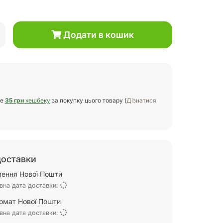
Додати в кошик
те
35 грн
кешбеку
за покупку цього товару (
Дізнатися
доставки
ілення Нової Пошти
вна дата доставки:
омат Нової Пошти
вна дата доставки: