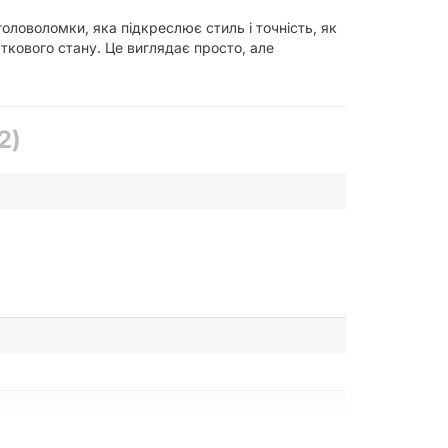
головоломки, яка підкреслює стиль і точність, як
аткового стану. Це виглядає просто, але
2)