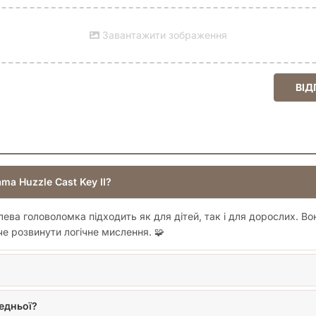
Завантажити зображення
ВІД
ma Huzzle Cast Key II?
лева головоломка підходить як для дітей, так і для дорослих. Во
че розвинути логічне мислення. 🧩
редньої?