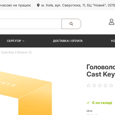
часово не працює
м. Київ, вул. Сверстюка, 11, БЦ "Новий", 021
СЕРІЇ ІГОР
ДОСТАВКА І ОПЛАТА
К
ast Key II (Ключі-2)
Головол
Cast Key 
Є на складі
Ціна: