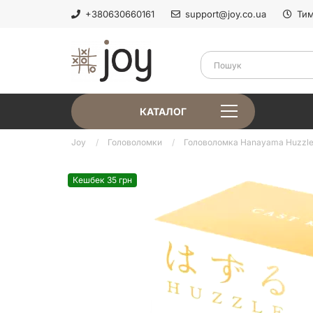
+380630660161
support@joy.co.ua
Тим
КАТАЛОГ
Joy
Головоломки
Головоломка Hanayama Huzzle C
Кешбек 35 грн