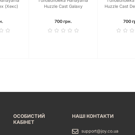
Hanayama
Головоломка Hanayama
Головоломка
ex (Хекс)
Huzzle Cast Galaxy
Huzzle Cast De
(Галактика)
н.
700 грн.
700 г
ОСОБИСТИЙ
НАШІ КОНТАКТИ
КАБІНЕТ
support@joy.co.ua