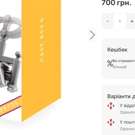
700 грн.
-
+
Кешбек
Ви отримає
більше
)
Варіанти 
У відд
Орієнто
У пошт
Орієнто