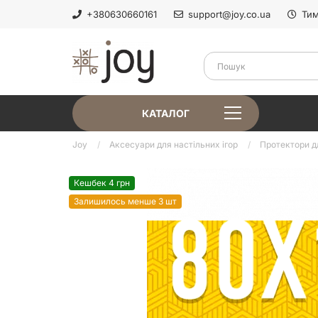
+380630660161
support@joy.co.ua
Тим
КАТАЛОГ
Joy
Аксесуари для настільних ігор
Протектори д
Кешбек 4 грн
Залишилось менше 3 шт