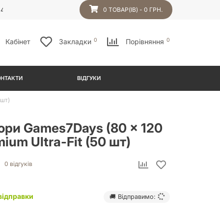
54
0 ТОВАР(ІВ) - 0 ГРН.
0
0
Кабінет
Закладки
Порівняння
ОНТАКТИ
ВІДГУКИ
 шт)
ори Games7Days (80 x 120
ium Ultra-Fit (50 шт)
0 відгуків
відправки
🚚 Відправимо: