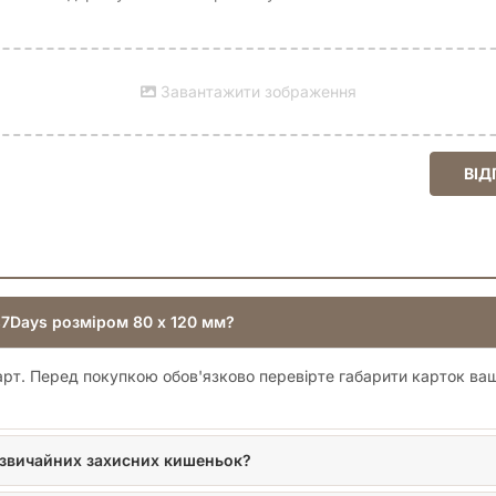
Завантажити зображення
ВІД
s7Days розміром 80 x 120 мм?
арт. Перед покупкою обов'язково перевірте габарити карток ва
ід звичайних захисних кишеньок?