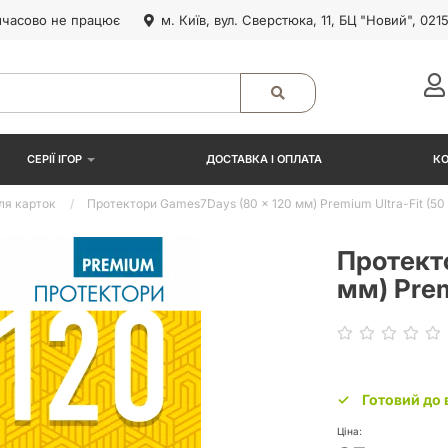
часово не працює
м. Київ, вул. Сверстюка, 11, БЦ "Новий", 021
СЕРІЇ ІГОР
ДОСТАВКА І ОПЛАТА
К
ля карток
Протектори Games7Days (80 x 120 мм) Premium Ultra-Fit (50
Протект
мм) Prem
Готовий до 
Ціна: