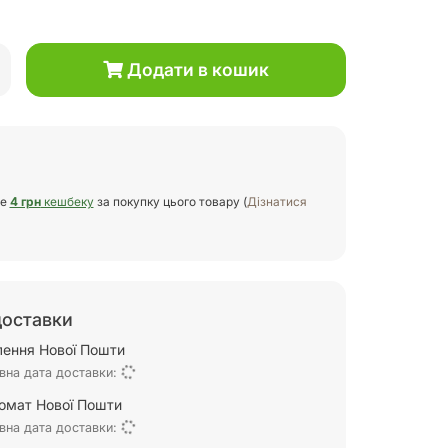
Додати в кошик
те
4 грн
кешбеку
за покупку цього товару (
Дізнатися
доставки
ілення Нової Пошти
вна дата доставки:
омат Нової Пошти
вна дата доставки: