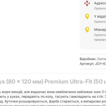
Адресн
Орієнто
У відд
Орієнто
Міжнар
Орієнто
признач
Виробник:
Game
Артикул: JOY-6
(80 x 120 мм) Premium Ultra-Fit (50 
ь море емоцій, але водночас вона невблаганно наближає знос її 
ають у руках, передають по колу, тасують і викладають на стіл.
ляд. Куточки розшаровуються, фарба стирається, а випадково ро
ння таким прикрим ситуаціям створені високоякісні протектори 