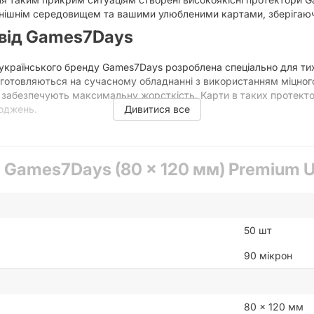
овнішнім середовищем та вашими улюбленими картами, зберігаючи
 від Games7Days
о українського бренду Games7Days розроблена спеціально для тих
иготовляються на сучасному обладнанні з використанням міцног
ни забезпечують максимальну жорсткість. Карти в таких протек
оджень.
Дивитися все
но точна посадка. Вони розроблені таким чином, щоб карта сиділ
иво, але й практично, адже пил та бруд не мають жодних шансів
ь з часом і не стягнуть поверхню картки.
Games7Days (80 x 120 мм) Premium Ult
remium Ultra-Fit:
овщений матеріал гарантує надійний захист навіть під час найі
столу.
50 шт
ляють кольори та не зменшують чіткість художнього оформлен
ешкод.
90 мікрон
матеріалу запобігає злипанню карт між собою. Процес тасуван
турбуватися про те, чи добре помили руки ваші гості перед грою
80 x 120 мм