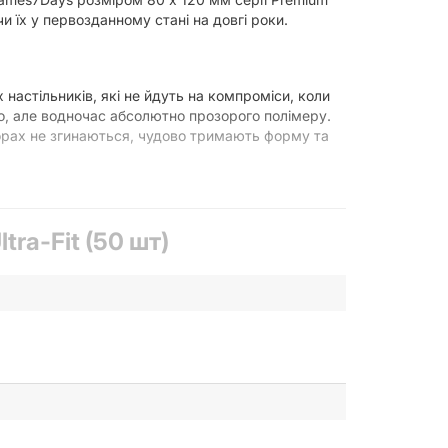
 їх у первозданному стані на довгі роки.
 настільників, які не йдуть на компроміси, коли
о, але водночас абсолютно прозорого полімеру.
торах не згинаються, чудово тримають форму та
а всередині щільно, без зайвих зазорів та «полів»
 проникнути всередину конверта. Висока якість
ra-Fit (50 шт)
нтенсивніших ігрових сесій, що особливо важливо
ня карт. Ви зможете насолоджуватися
ня стає приємним, швидким та повністю
, а випадкові бризки напоїв більше не