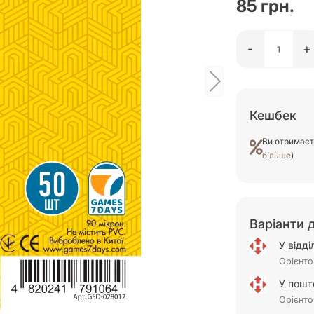
85 грн.
-
+
Кешбек
Ви отримає
більше
)
Варіанти 
У відд
Орієнто
У пошт
Орієнто