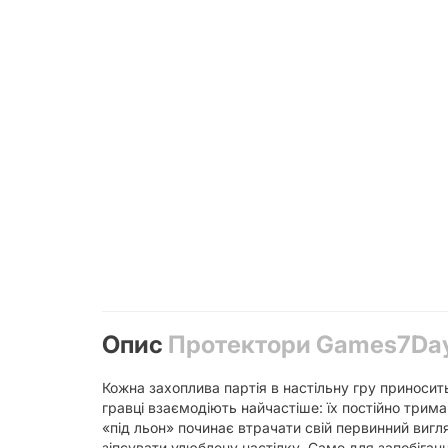
Опис
Протектори Games7Days 
Кожна захоплива партія в настільну гру приносит
гравці взаємодіють найчастіше: їх постійно трим
«під льон» починає втрачати свій первинний виг
зіпсувати улюблену настілку. Саме для запобіга