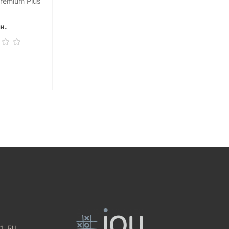
remium Plus
(50 шт)
н.
1, БЦ