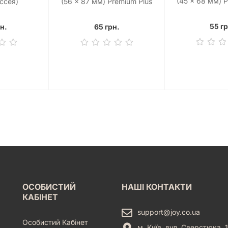
(45 x 68 мм) P
іссея)
(56 x 87 мм) Premium Plus
Mini Euro 
USA (50 шт)
55 гр
н.
65 грн.
ОСОБИСТИЙ
НАШІ КОНТАКТИ
КАБІНЕТ
support@joy.co.ua
Особистий Кабінет
м. Київ, вул. Сверстюка, 1