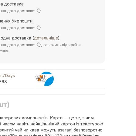
а доставка
вна дата доставки:
ілення Укрпошти
вна дата доставки:
одна доставка (
детальніше
)
вна дата доставки:
, залежить від країни
ення
s7Days
768
шт)
паперових компонентів. Карти — це те, з чим
 З часом навіть найщільніший картон із текстурою
злитий чай чи кава можуть взагалі безповоротно
Games7Days розміром 80 x 120 мм серії Premium