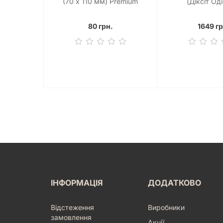
(70 х 110 мм) Premium
(Діксіт Од
Magnum Ultra-Fit (50 шт)
80 грн.
1649 гр
ІНФОРМАЦІЯ
ДОДАТКОВО
Відстеження
Виробники
замовлення
Акції