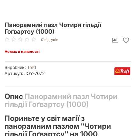
Панорамний пазл Чотири гільдії
Гоґвартсу (1000)
0 відгуків
Немає в наявності
Виробник:
Trefl
Артикул: JOY-7072
Опис
Панорамний пазл Чотири
гільдії Гоґвартсу (1000)
Пориньте у світ магії з
панорамним пазлом "Чотири
гільдії Гоґвартсу" на 1000