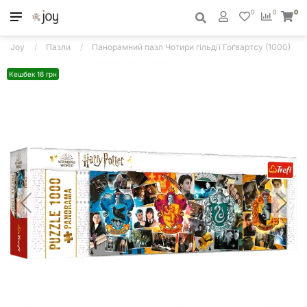
0
0
0
Joy
Пазли
Панорамний пазл Чотири гільдії Гоґвартсу (1000)
Кешбек 16 грн