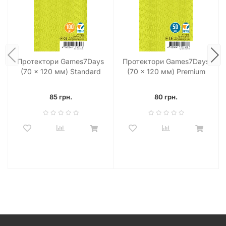
ігрових колод або кількох невеликих ігор. Інвестуйте у
довговічність ваших настільних шедеврів разом із
перевіреною маркою Games7Days!
Протектори Games7Days
Протектори Games7Days
(70 x 120 мм) Standard
(70 x 120 мм) Premium
Large Size (100 шт)
Large Size (50 шт)
85 грн.
80 грн.