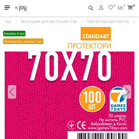
0
0
0
Joy
Аксесуари для настільних ігор
Протектори для карток
Кешбек 4 грн
Залишилось менше 3 шт