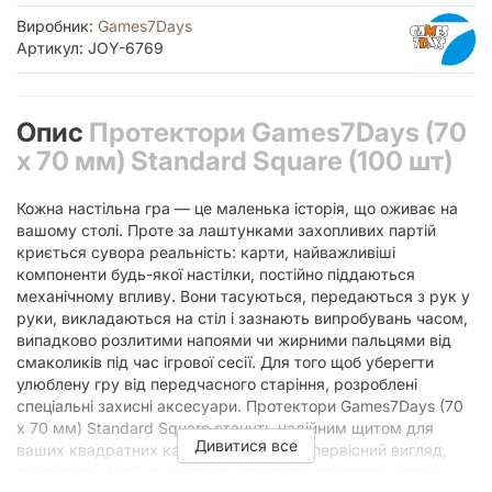
Виробник:
Games7Days
Артикул: JOY-6769
Опис
Протектори Games7Days (70
x 70 мм) Standard Square (100 шт)
Кожна настільна гра — це маленька історія, що оживає на
вашому столі. Проте за лаштунками захопливих партій
криється сувора реальність: карти, найважливіші
компоненти будь-якої настілки, постійно піддаються
механічному впливу. Вони тасуються, передаються з рук у
руки, викладаються на стіл і зазнають випробувань часом,
випадково розлитими напоями чи жирними пальцями від
смаколиків під час ігрової сесії. Для того щоб уберегти
улюблену гру від передчасного старіння, розроблені
спеціальні захисні аксесуари. Протектори Games7Days (70
x 70 мм) Standard Square стануть надійним щитом для
Дивитися все
ваших квадратних карт, зберігаючи їх первісний вигляд,
яскравість фарб та цілісність текстури протягом сотень