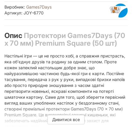
Виробник:
Games7Days
Артикул: JOY-6770
Опис
Протектори Games7Days (70
x 70 мм) Premium Square (50 шт)
Настільні ігри — це не просто хобі, а справжня пристрасть,
яка об’єднує друзів та родину за одним столом. Проте
кожен запеклий настольщик добре знає, що
найуразливішою частиною будь-якої гри є карти. Постійне
тасування, передача з рук у руки, випадкові бризки напоїв
або просто природне зношування з часом здатні
перетворити новенькі, яскраві компоненти на потерті
шматочки картону. Саме для того, щоб зберегти первісний
вигляд ваших улюблених настілок у бездоганному стані,
створені преміальні протектори Games7Days (70 x 70 мм)
Premium Square. Це високоякісні захисні кишеньки, які
Дивитися все
забезпечать надійний та довготривалий захист для
квадратних карт.