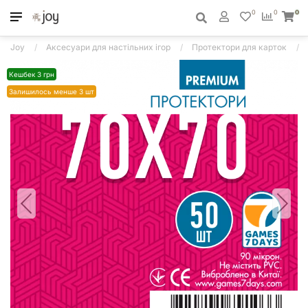
0
0
0
Joy
Аксесуари для настільних ігор
Протектори для карток
Кешбек 3 грн
Залишилось менше 3 шт