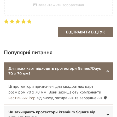
катастрофою. Протектори надійно запечатують карту
Завантажити зображення
з трьох сторін, запобігаючи потраплянню рідини та
жиру з пальців на папір.
Для яких ігор підійде розмір 70 х 70
мм?
ВІДПРАВИТИ ВІДГУК
Квадратний формат карт зустрічається у багатьох
популярних настільних іграх. Використання протекторів
Games7Days Premium Square буде актуальним для таких
Популярні питання
відомих хітів, як:
«Колонізатори» (Catan) — деякі видання та
доповнення використовують саме такий формат
Для яких карт підходять протектори Games7Days
карт;
70 x 70 мм?
«Power Grid» (Енергомережа) — для захисту карт
електростанцій;
Ці протектори призначені для квадратних карт
Різноманітні стратегічні та сімейні настільні ігри
розміром 70 x 70 мм. Вони захищають компоненти
європейської школи, де присутні квадратні картки
настільних ігор
від зносу, затирання та забруднення 🛡️
технологій, подій або персонажів;
Японські та корейські карткові ігри, що часто
використовують нестандартні квадратні компоненти.
Чи захищають протектори Premium Square від