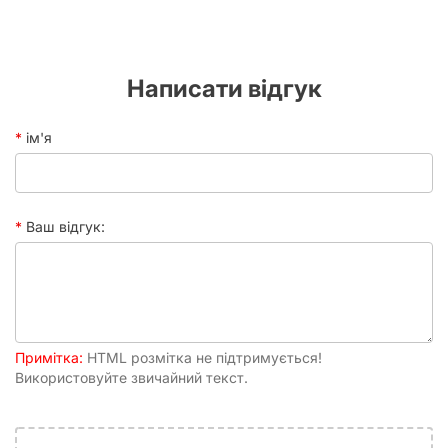
зазорів.
Чому варто обрати саме Premium
Square?
Написати відгук
Вибір правильних протекторів — це інвестиція у
довговічність вашої ігротеки. Преміум-серія від
ім'я
Games7Days пропонує низку суттєвих переваг, які роблять
процес гри максимально комфортним:
Підвищена щільність.
Товщина цих протекторів
гарантує відмінний захист від механічних
Ваш відгук:
пошкоджень, зламів та подряпин. Карти стають
жорсткішими, їх приємніше тримати в руках.
Ідеальне тасування.
Завдяки особливій текстурі
матеріалу карти не злипаються між собою. Ви
зможете легко та швидко тасувати колоду будь-яким
зручним способом, не боячись пошкодити куточки.
Примітка:
Абсолютна прозорість.
HTML розмітка не підтримується!
Матеріал не має жовтуватого
Використовуйте звичайний текст.
чи мутного відтінку, тому насиченість кольорів та
чіткість тексту залишаються на висоті.
Захист від бруду та вологи.
Випадково пролита кава,
чай чи сік під час запеклої партії більше не стануть