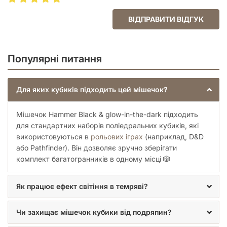
Цей аксесуар підійде як для досвідчених майстрів
ВІДПРАВИТИ ВІДГУК
підземель (DM), так і для новачків. Він ідеально підходить
для зберігання стандартних наборів кубиків для Dungeons &
Dragons, Pathfinder або будь-яких інших систем, що
використовують поліедральні грані. Мішечок легко
Популярні питання
затягується, що гарантує, що жоден кубик не випаде
випадково під час руху.
Поради по догляду за аксесуаром
Для яких кубиків підходить цей мішечок?
Щоб люмінесцентний ефект залишався яскравим протягом
Мішечок Hammer Black & glow-in-the-dark підходить
тривалого часу, рекомендується:
для стандартних наборів поліедральних кубиків, які
використовуються в
рольових іграх
(наприклад, D&D
Періодично «заряджати» мішечок під джерелом
світла (сонце або лампа) перед початком гри в темній
або Pathfinder). Він дозволяє зручно зберігати
кімнаті.
комплект багатогранників в одному місці 🎲
Уникати агресивних хімічних засобів при очищенні
тканини.
Як працює ефект світіння в темряві?
Зберігати виріб у сухому місці, щоб зберегти
цілісність матеріалу.
Чи захищає мішечок кубики від подряпин?
Мішечок
Hammer Black & glow-in-the-dark
— це не просто
аксесуар, а частина вашого ігрового досвіду. Він додає