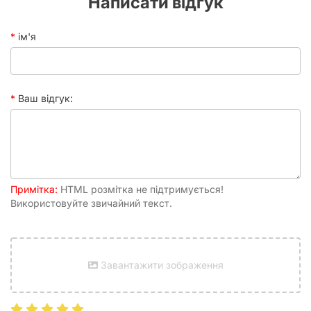
Написати відгук
Використання спеціального мішечка — це не лише питання
естетики, а й турботи про ваші ігрові компоненти. Ось
ім'я
кілька причин, чому Hammer Black & glow-in-the-dark є
чудовим вибором:
Захист від пошкоджень:
М'який матеріал запобігає
появі подряпин та сколів на гранях кубиків, що
Ваш відгук:
особливо важливо для дорогоцінних або рідкісних
наборів.
Зручність транспортування:
Компактний розмір
дозволяє легко помістити мішечок у сумку або
кишеню, щоб ваші інструменти випадку завжди були
під рукою.
Примітка:
Організація простору:
HTML розмітка не підтримується!
Ви більше не будете шукати
Використовуйте звичайний текст.
загублений d20 на підлозі — всі необхідні кубики
зібрані в одному місці.
Атмосферність:
Світіння в темряві підкреслює
фентезійний дух гри та виділяє вас серед інших
гравців.
Завантажити зображення
Практичне використання в
настільних іграх