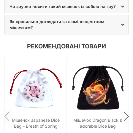
впевненості, стилю та дрібку магії в кожен ваш кидок,
Чи зручно носити такий мішечок із собою на гру?
роблячи гру ще більш захопливою та незабутньою.
Як правильно доглядати за люмінесцентним
мішечком?
РЕКОМЕНДОВАНІ ТОВАРИ
Мішечок Japanese Dice
Мішечок Dragon Black &
Bag - Breath of Spring
adorable Dice Bag