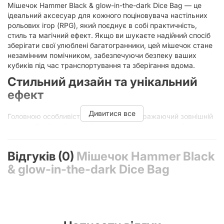
Мішечок Hammer Black & glow-in-the-dark Dice Bag — це
ідеальний аксесуар для кожного поціновувача настільних
рольових ігор (RPG), який поєднує в собі практичність,
стиль та магічний ефект. Якщо ви шукаєте надійний спосіб
зберігати свої улюблені багатогранники, цей мішечок стане
незамінним помічником, забезпечуючи безпеку ваших
кубиків під час транспортування та зберігання вдома.
Стильний дизайн та унікальний
ефект
Дивитися все
Головною особливістю цієї моделі є її вражаючий зовнішній
вигляд. Глибокий чорний колір створює стриманий та
елегантний образ, проте справжня магія починається з
елементами
glow-in-the-dark
. Завдяки люмінесцентному
Відгуків (0)
Мішечок Hammer Black
напиленню, частина малюнка починає світитися в темряві,
що додає атмосферності вашим ігровим сесіям, особливо
& glow-in-the-dark Dice Bag
якщо ви граєте при приглушеному світлі або створюєте
містичний настрій для своєї кампанії.
Чому варто обрати саме цей мішечок
для кубиків?