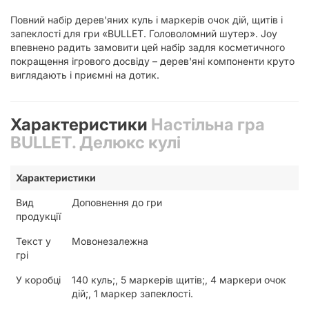
Повний набір дерев'яних куль і маркерів очок дій, щитів і
запеклості для гри «BULLET. Головоломний шутер». Joy
впевнено радить замовити цей набір задля косметичного
покращення ігрового досвіду – дерев'яні компоненти круто
виглядають і приємні на дотик.
Характеристики
Настільна гра
BULLET. Делюкс кулі
Характеристики
Вид
Доповнення до гри
продукції
Текст у
Мовонезалежна
грі
У коробці
140 куль;, 5 маркерів щитів;, 4 маркери очок
дій;, 1 маркер запеклості.