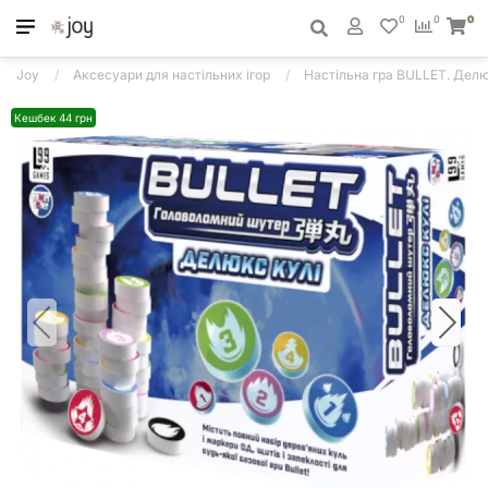
0
0
0
Joy
Аксесуари для настільних ігор
Настільна гра BULLET. Делю
Кешбек 44 грн