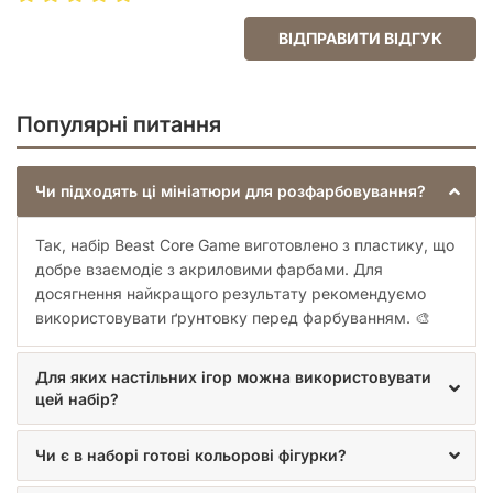
Поради для колекціонерів та гравців:
ВІДПРАВИТИ ВІДГУК
Підготовка:
Якщо ви плануєте фарбувати
мініатюри, рекомендуємо використовувати ґрунтовку
для кращого зчеплення фарби з пластиком.
Популярні питання
Зберігання:
Використовуйте спеціальні
органайзери або лотки з м'якими роздільниками, щоб
уникнути відколів дрібних деталей під час
Чи підходять ці мініатюри для розфарбовування?
транспортування.
Комбінування:
Поєднуйте цей набір з іншими
Так, набір Beast Core Game виготовлено з пластику, що
елементами ландшафту та фігурками героїв для
створення повноцінної диорами прямо на вашому
добре взаємодіє з акриловими фарбами. Для
ігровому столі.
досягнення найкращого результату рекомендуємо
використовувати ґрунтовку перед фарбуванням. 🎨
Набір
Miniatures: Beast Core Game
– це не просто додаток
до гри, а інструмент для створення незабутніх епічних
історій. Незалежно від того, чи ви досвідчений майстер
Для яких настільних ігор можна використовувати
підземель, чи тільки починаєте свій шлях у світі настільних
цей набір?
ігор, ці мініатюри стануть окрасою вашої колекції та
піднімуть естетичний рівень кожної партії.
Чи є в наборі готові кольорові фігурки?