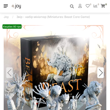
0
0
0
Joy
Звір - набір мініатюр (Miniatures: Beast Core Game)
Кешбек 80 грн