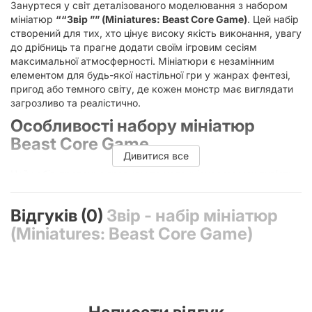
Зануртеся у світ деталізованого моделювання з набором
мініатюр
““Звір ”” (Miniatures: Beast Core Game)
. Цей набір
створений для тих, хто цінує високу якість виконання, увагу
до дрібниць та прагне додати своїм ігровим сесіям
максимальної атмосферності. Мініатюри є незамінним
елементом для будь-якої настільної гри у жанрах фентезі,
пригод або темного світу, де кожен монстр має виглядати
загрозливо та реалістично.
Особливості набору мініатюр
Beast Core Game
Дивитися все
Цей набір пропонує гравцям та колекціонерам можливість
оживити ігрове поле. Замість простих жетонів ви отримуєте
об'ємні фігурки, які дозволяють краще відчути масштаб
Відгуків (0)
Звір - набір мініатюр
битви та простір ігрового світу. Висока деталізація кожного
елемента робить ці мініатюри ідеальними не лише для гри,
(Miniatures: Beast Core Game)
а й для подальшого розфарбування, що перетворює ігровий
процес на справжнє творче хобі.
Чому варто обрати цей набір?
Висока якість матеріалів:
Мініатюри виготовлені з