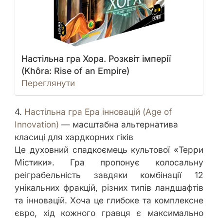
Настільна гра Хора. Розквіт імперії
(Khôra: Rise of an Empire)
Переглянути
4.
Настільна гра Ера інновацій (Age of
Innovation)
— масштабна альтернатива
класиці для хардкорних гіків
Це духовний спадкоємець культової «Терри
Містики». Гра пропонує колосальну
реіграбельність завдяки комбінації 12
унікальних фракцій, різних типів ландшафтів
та інновацій. Хоча це глибоке та комплексне
євро, хід кожного гравця є максимально