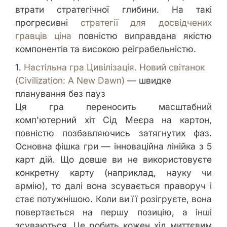
втрати стратегічної глибини. На такі
прогресивні
стратегії для досвідчених
гравців ціна
повністю виправдана якістю
компонентів та високою реіграбельністю.
1.
Настільна гра Цивілізація. Новий світанок
(Civilization: A New Dawn)
— швидке
планування без пауз
Ця гра переносить масштабний
комп'ютерний хіт Сід Меєра на картон,
повністю позбавляючись затягнутих фаз.
Основна фішка гри — інноваційна лінійка з 5
карт дій. Що довше ви не використовуєте
конкретну карту (наприклад, науку чи
армію), то далі вона зсувається праворуч і
стає потужнішою. Коли ви її розігруєте, вона
повертається на першу позицію, а інші
зсуваються. Це робить кожен хід миттєвим