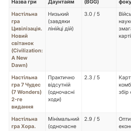
Назва гри
Даунтайм
(BGG)
фоку
Настільна
Низький
3.0 / 5
Війс
гра
(завдяки
наук
Цивілізація.
лінійці дій)
змаг
Новий
карті
світанок
(Civilization:
A New
Dawn)
Настільна
Практично
2.3 / 5
Карт
гра 7 Чудес
відсутній
комб
(7 Wonders)
(одночасні
збір 
2-ге
ходи)
видання
Настільна
Мінімальний
2.9 / 5
Опти
гра Хора.
(одночасне
екон