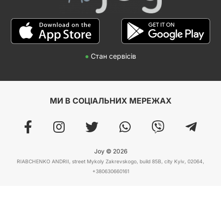
●
Стан сервісів
МИ В СОЦІАЛЬНИХ МЕРЕЖАХ
Joy © 2026
RIABCHENKO ANDRII, street Mykoly Zakrevskogo, build 85B, city Kyiv, 02064,
+380630660161