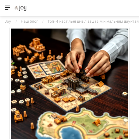
Joy
Наш блог
Топ-4 настільні цивілізації з мінімальним даунта