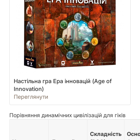
Настільна гра Ера інновацій (Age of
Innovation)
Переглянути
Порівняння динамічних цивілізацій для гіків
Складність
Осн