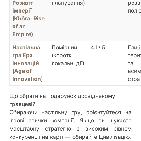
Розквіт
планування)
розв
імперії
полі
(Khôra: Rise
of an
Empire)
Настільна
Помірний
4.1 / 5
Глиб
гра Ера
(короткі
тери
інновацій
локальні дії)
та
(Age of
асим
Innovation)
стра
Що обрати на подарунок досвідченому
гравцеві?
Обираючи настільну гру, орієнтуйтеся на
ігрові звички компанії. Якщо ви шукаєте
масштабну стратегію з високим рівнем
конкуренції на карті — обирайте
Цивілізацію.