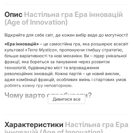
Опис
Настільна гра Ера інновацій
(Age of Innovation)
Відкрийте для себе світ, де кожен вибір веде до могутності!
«Ера інновацій»
– це самостійна гра, яка розширює всесвіт
культової
«Terra Mystica»
, пропонуючи глибшу стратегію,
більше варіативності та нові механіки. Ви – лідер унікальної
фракції, яка бореться за панування через розвиток
технологій, будівництво міст та впровадження
революційних інновацій. Кожна партія – це новий виклик,
адже комбінації фракцій, особливих вмінь і стартових умов
роблять кожну гру неповторною.
Чому варто спробувати?
Дивитися все
Покращена механіка
– Удосконалена система
розвитку з «Terra Mystica» та «Gaia Project»: глибші
стратегії, більше інтеракції між гравцями та нові
Характеристики
Настільна гра Ера
способи отримання переваг.
інновацій (Age of Innovation)
Безмежна варіативність
– Поєднуйте різні фракції,