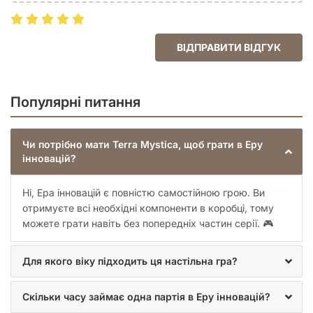
Для шанувальників «Terra Mystica» та «Gaia Project»,
Рейтинг
8.46
які хочуть більше глибини.
BGG
Для любителів євростратегій з багаторівневим
плануванням.
ВІДПРАВИТИ ВІДГУК
Для тих, хто любить високу взаємодію між гравцями
без прямих конфліктів.
Також рекомендуємо:
Популярні питання
«Distilled. Таємниці напоїв»
– Стратегія про
виробництво алкоголю з глибокою механікою.
Чи потрібно мати Terra Mystica, щоб грати в Еру
«Коса»
– Дизельпанкова класика з економічною
інновацій?
конкуренцією.
Готові стати творцем нової ери?
Ні, Ера інновацій є повністю самостійною грою. Ви
отримуєте всі необхідні компоненти в коробці, тому
«Ера інновацій»
– це гра, де ваші рішення формують
можете грати навіть без попередніх частин серії. 🎮
майбутнє. Випробуйте свою стратегічну геніальність уже
сьогодні!
Для якого віку підходить ця настільна гра?
Скільки часу займає одна партія в Еру інновацій?