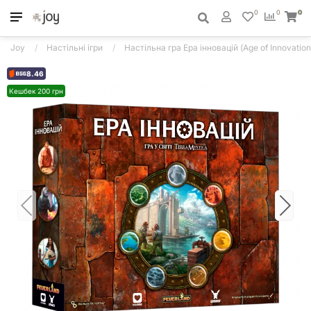
0
0
0
Joy
Настільні ігри
Настільна гра Ера інновацій (Age of Innovation
8.46
Кешбек 200 грн