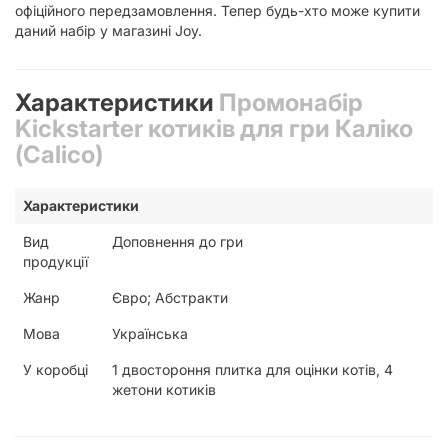
офіційного передзамовлення. Тепер будь-хто може купити
даний набір у магазині Joy.
Характеристики
Промонабір
Kickstarter котиків для гри Каліко
(Calico)
Характеристики
Вид
Доповнення до гри
продукції
Жанр
Євро; Абстракти
Мова
Українська
У коробці
1 двостороння плитка для оцінки котів, 4
жетони котиків