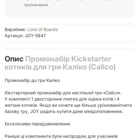
призначення
Виробник:
Lord of Boards
Артикул: JOY-5847
Опис
Промонабір Kickstarter
котиків для гри Каліко (Calico)
Промонабір до гри Каліко
Кікстартерний промонабір для настільної гри «Calico».
У комплекті 1 двостороння плитка для оцінки котів і 4
жетони котиків. Якщо ви хочете ще більше урізноманітнити
базову гру, JOY радить купити дане мінідопоповнення.
Ексклюзиви передзамовлення
Раніше ці компоненти були нагородою для учасників