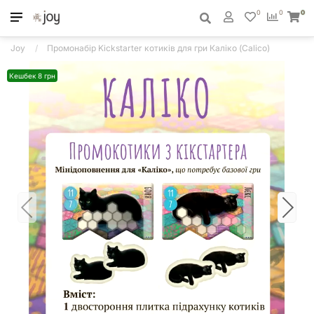
0
0
0
Joy
Промонабір Kickstarter котиків для гри Каліко (Calico)
Кешбек 8 грн