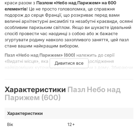
краси разом з
Пазлом «Небо над Парижем» на 600
елементів
! Це не просто головоломка, це справжня
подорож до серця Франції, що розкриває перед вами
величні архітектурні ансамблі та незабутні краєвиди, осяяні
особливим паризьким світлом. Якщо ви шукаєте ідеальний
спосіб провести час наодинці з собою або ж бажаєте
згуртувати родину навколо захопливого заняття, цей пазл
стане вашим найкращим вибором.
Пазл «Небо над Парижем» (600)
належить до серії
«Видатні місця», яка запрошує вас до дослідження
Дивитися все
найвідоміших куточків світу, не виходячи з дому. Збираючи
кожен елемент, ви крок за кроком відтворюватимете
дивовижну панораму, де небо зустрічається з містом мрії.
Цей пазл розрахований на вікову категорію 12+, що робить
Характеристики
Пазл Небо над
його чудовим подарунком як для підлітків, так і для
Парижем (600)
дорослих поціновувачів інтелектуального дозвілля та
естетичного задоволення.
Чому варто обрати саме цей пазл?
Характеристики
Вік
12+
Захоплива тематика:
Париж – місто кохання, моди,
мистецтва та неперевершеної архітектури.