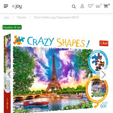
0
0
0
Joy
Пазли
Пазл Небо над Парижем (600)
Кешбек 18 грн