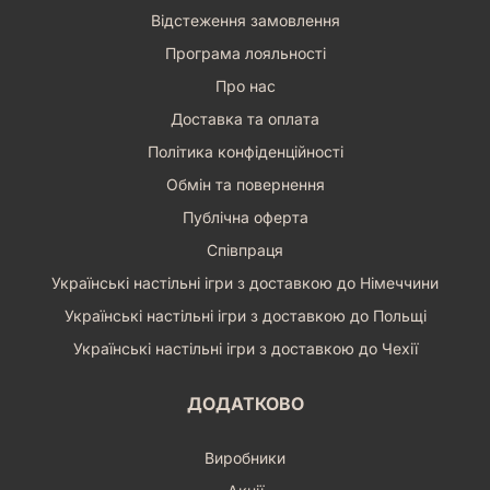
Він стане не лише приємним подарунком, а й інструментом
Відстеження замовлення
для розвитку її творчих та інтелектуальних здібностей.
Подаруйте їй можливість зануритися у світ пригод разом з
Програма лояльності
Міні Маус, відчути радість від складання яскравої картини
Про нас
та насолодитися моментами справжнього дитячого щастя.
Це інвестиція у розвиток та посмішку вашої дитини, яка
Доставка та оплата
обов'язково окупиться!
Політика конфіденційності
Обмін та повернення
Публічна оферта
Співпраця
Українські настільні ігри з доставкою до Німеччини
Українські настільні ігри з доставкою до Польщі
Українські настільні ігри з доставкою до Чехії
ДОДАТКОВО
Виробники