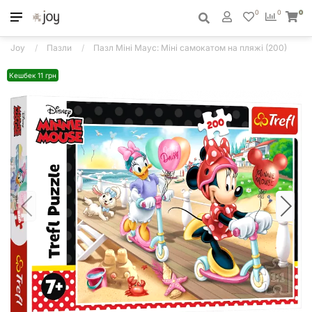
0
0
0
Joy
Пазли
Пазл Міні Маус: Міні самокатом на пляжі (200)
Кешбек 11 грн