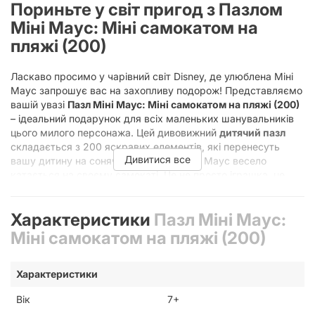
Пориньте у світ пригод з Пазлом
Міні Маус: Міні самокатом на
пляжі (200)
Ласкаво просимо у чарівний світ Disney, де улюблена Міні
Маус запрошує вас на захопливу подорож! Представляємо
вашій увазі
Пазл Міні Маус: Міні самокатом на пляжі (200)
– ідеальний подарунок для всіх маленьких шанувальників
цього милого персонажа. Цей дивовижний
дитячий пазл
складається з 200 яскравих елементів, які перенесуть
Дивитися все
вашу дитину на сонячний пляж, де Міні Маус весело
катається на своєму самокаті. Це не просто іграшка, це
цілий світ позитивних емоцій, розвитку та веселощів, що
чекає на свого маленького власника.
Характеристики
Пазл Міні Маус:
Пазли з 200 елементів – це чудовий вибір для дітей віком
Міні самокатом на пляжі (200)
від 7 років, адже саме в цьому віці вони вже здатні
зосередитися на більш складних завданнях, але при цьому
не відчуватимуть надмірної втоми. Збираючи цю чудову
Характеристики
головоломку, дитина не лише розважається, а й активно
розвиває безліч корисних навичок. Це і покращення дрібної
Вік
7+
моторики рук, що є вкрай важливим для розвитку