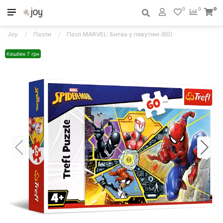
0
0
0
Joy
Пазли
Пазл MARVEL: Битва у павутині (60)
Кешбек 7 грн