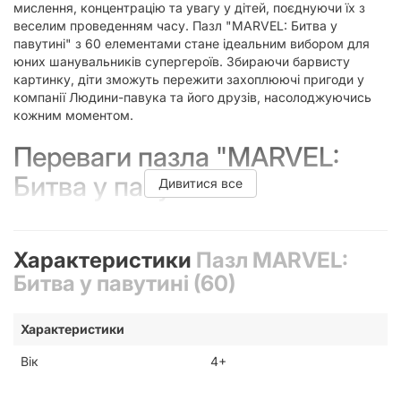
мислення, концентрацію та увагу у дітей, поєднуючи їх з
веселим проведенням часу. Пазл "MARVEL: Битва у
павутині" з 60 елементами стане ідеальним вибором для
юних шанувальників супергероїв. Збираючи барвисту
картинку, діти зможуть пережити захоплюючі пригоди у
компанії Людини-павука та його друзів, насолоджуючись
кожним моментом.
Переваги пазла "MARVEL:
Битва у павутині"
Дивитися все
Цей пазл має все необхідне, щоб стати улюбленою
розвагою для вашої дитини:
Характеристики
Пазл MARVEL:
Розвиток дрібної моторики, логіки та креативності.
Битва у павутині (60)
Захоплюючий сюжет з популярними супергероями
Marvel.
Яскравий і якісний друк деталей, який точно
Характеристики
відображає улюблених персонажів.
Простий процес збирання, ідеальний для дітей від 4
Вік
4+
років.