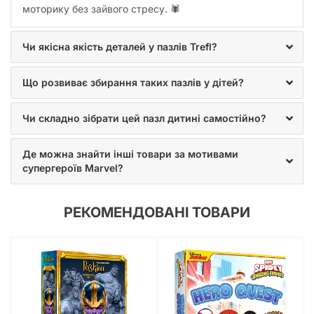
моторику без зайвого стресу. 🕷️
герої Marvel та зручність використання роблять цей набір
улюбленою забавкою для кожного маленького любителя
супергероїв. Замовляйте цей чудовий набір у нашому
Чи якісна якість деталей у пазлів Trefl?
інтернет-магазині та подаруйте своїй дитині незабутні
враження!
Що розвиває збирання таких пазлів у дітей?
Чи складно зібрати цей пазл дитині самостійно?
Де можна знайти інші товари за мотивами
супергероїв Marvel?
РЕКОМЕНДОВАНІ ТОВАРИ