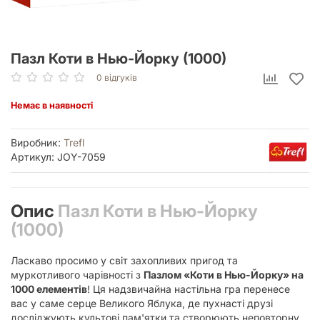
Пазл Коти в Нью-Йорку (1000)
0 відгуків
Немає в наявності
Виробник:
Trefl
Артикул: JOY-7059
Опис
Пазл Коти в Нью-Йорку
(1000)
Ласкаво просимо у світ захопливих пригод та
муркотливого чарівності з
Пазлом «Коти в Нью-Йорку» на
1000 елементів
! Ця надзвичайна настільна гра перенесе
вас у саме серце Великого Яблука, де пухнасті друзі
досліджують культові пам'ятки та створюють неповторну