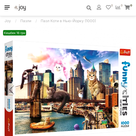
0
0
0
Joy
Пазли
Пазл Коти в Нью-Йорку (1000)
Кешбек 16 грн