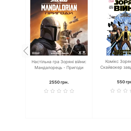
Комікс Зорян
Настільна гра Зоряні війни:
Скайвокер зав
Мандалорець - Пригоди
(Star Wars: The Mandalorian
Adventures)
550 гр
2550 грн.