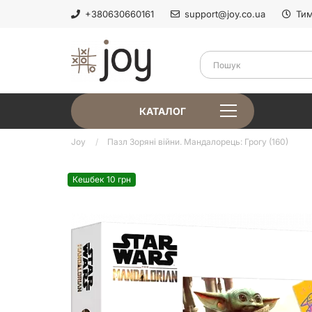
+380630660161
support@joy.co.ua
Тим
КАТАЛОГ
Joy
Пазл Зоряні війни. Мандалорець: Грогу (160)
Кешбек 10 грн