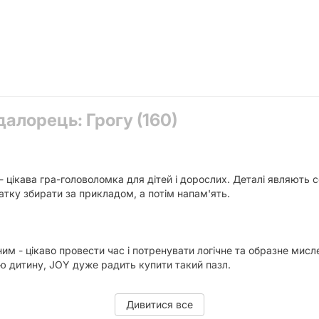
далорець: Грогу (160)
- цікава гра-головоломка для дітей і дорослих. Деталі являють
тку збирати за прикладом, а потім напам'ять.
м - цікаво провести час і потренувати логічне та образне мисле
ою дитину, JOY дуже радить купити такий пазл.
Дивитися все