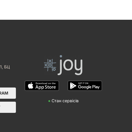
1, БЦ
GRAM
●
Стан сервісів
Т