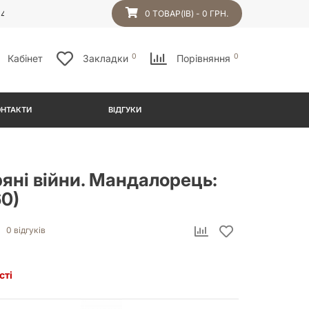
54
0 ТОВАР(ІВ) - 0 ГРН.
0
0
Кабінет
Закладки
Порівняння
ОНТАКТИ
ВІДГУКИ
яні війни. Мандалорець:
60)
0 відгуків
сті