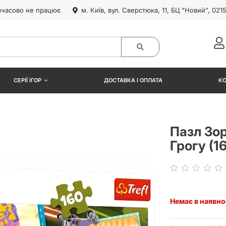
часово не працює
м. Київ, вул. Сверстюка, 11, БЦ "Новий", 021
СЕРІЇ ІГОР
ДОСТАВКА І ОПЛАТА
К
Пазл Зор
Грогу (1
Немає в наявно