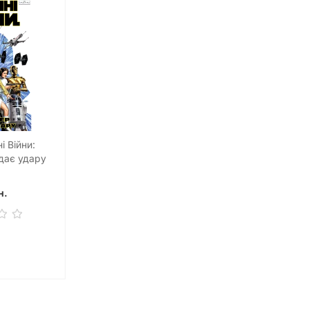
і Війни:
дає удару
н.