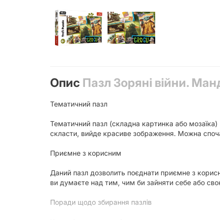
Опис
Пазл Зоряні війни. Ман
Тематичний пазл
Тематичний пазл (складна картинка або мозаїка) 
скласти, вийде красиве зображення. Можна споча
Приємне з корисним
Даний пазл дозволить поєднати приємне з корисни
ви думаєте над тим, чим би зайняти себе або св
Поради щодо збирання пазлів