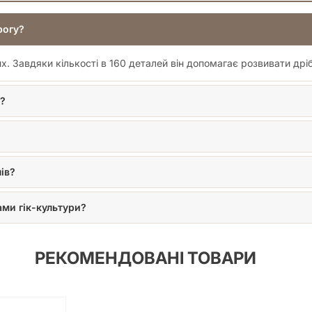
рогу?
их. Завдяки кількості в 160 деталей він допомагає розвивати дрі
я?
ів?
ами гік-культури?
РЕКОМЕНДОВАНІ ТОВАРИ