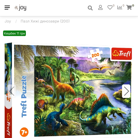
0
0
0
Joy
Пазл Хижі динозаври (200)
Кешбек 11 грн