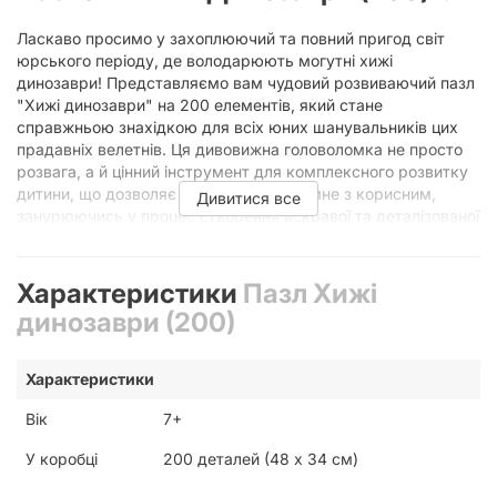
Ласкаво просимо у захоплюючий та повний пригод світ
юрського періоду, де володарюють могутні хижі
динозаври! Представляємо вам чудовий розвиваючий пазл
"Хижі динозаври" на 200 елементів, який стане
справжньою знахідкою для всіх юних шанувальників цих
прадавніх велетнів. Ця дивовижна головоломка не просто
розвага, а й цінний інструмент для комплексного розвитку
дитини, що дозволяє їй поєднати приємне з корисним,
Дивитися все
занурюючись у процес створення яскравої та деталізованої
картини.
Пазл "Хижі динозаври (200)" розроблений спеціально для
Характеристики
Пазл Хижі
дітей віком від 7 років. Саме в цьому віці у малюків активно
розвиваються логічне мислення, увага та здатність до
динозаври (200)
концентрації. Збираючи цю захоплюючу картину розміром
48 х 34 см, ваша дитина не тільки проведе час із
Характеристики
задоволенням, а й отримає незабутні враження від зустрічі
з Ті-Рексом, Велоцираптором та іншими грізними
Вік
7+
мешканцями Землі, які оживуть просто на її очах.
Ідеальний Вибір для Юних
У коробці
200 деталей (48 х 34 см)
Дослідників