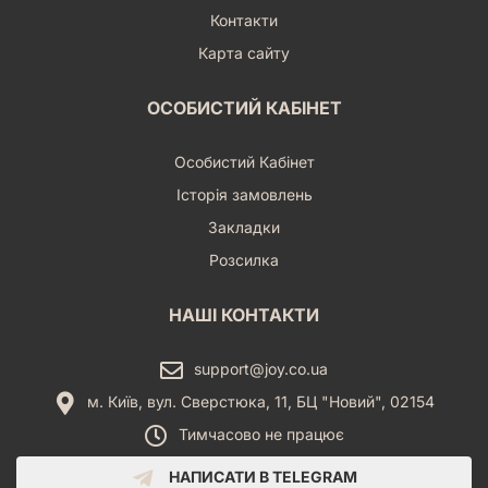
Контакти
Де Купити Пазл "Хижі Динозаври
Карта сайту
(200)" в Україні?
Купити настільну гру "Пазл Хижі динозаври (200)" за
ОСОБИСТИЙ КАБІНЕТ
вигідною ціною ви можете в інтернет-магазині Joy. Ми
пропонуємо широкий асортимент настільних ігор та
Особистий Кабінет
головоломок для будь-якого віку та смаку. Ознайомтеся з
детальним оглядом, відгуками інших покупців та повними
Історія замовлень
характеристиками товару прямо на нашому сайті.
Закладки
Ми гарантуємо швидку та надійну доставку по всій Україні:
Розсилка
Київ, Харків, Одеса, Львів, Дніпро, Запоріжжя, Кривий Ріг та
багато інших міст. Зробіть замовлення вже сьогодні, і
дозвольте вашій дитині поринути у захопливий світ
НАШІ КОНТАКТИ
доісторичних хижаків з цим чудовим пазлом! Наші
менеджери завжди готові відповісти на всі ваші запитання
support@joy.co.ua
та допомогти з вибором. +380630660161.
м. Київ, вул. Сверстюка, 11, БЦ "Новий", 02154
Тимчасово не працює
НАПИСАТИ В TELEGRAM