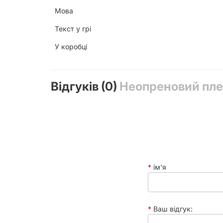
Мова
Текст у грі
У коробці
Відгуків (0)
Неопреновий плей
ім'я
Ваш відгук: