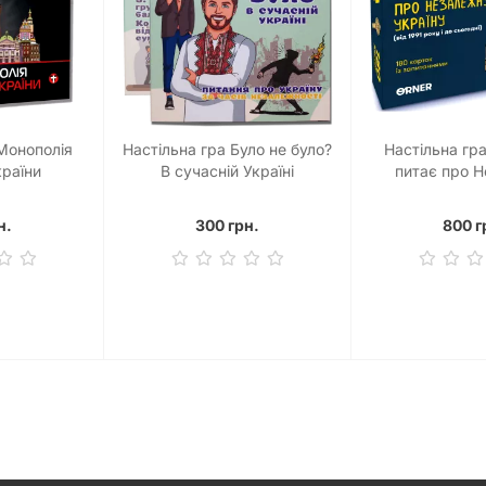
 Монополія
Настільна гра Було не було?
Настільна гр
країни
В сучасній Україні
питає про 
Укра
н.
300 грн.
800 г