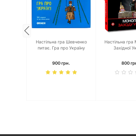
СУ. Armed
Настільна гра Шевченко
Настільна гра
raine
питає. Гра про Україну
Західної У
.
900 грн.
800 гр