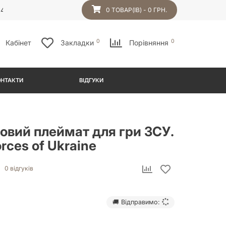
54
0 ТОВАР(ІВ) - 0 ГРН.
0
0
Кабінет
Закладки
Порівняння
ОНТАКТИ
ВІДГУКИ
овий плеймат для гри ЗСУ.
rces of Ukraine
0 відгуків
🚚 Відправимо: