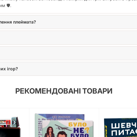
м 🛡️.
влення плеймата?
их ігор?
РЕКОМЕНДОВАНІ ТОВАРИ