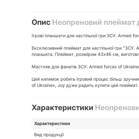
Опис
Неопреновий плеймат дл
Ігрові планшети для настільної гри ЗСУ. Armed for
Ексклюзивний плеймат для настільної гри "ЗСУ. Ar
планшета. Плеймат, розміром 43х46 см, виготовл
Мастхев для фанатів ЗСУ. Armed forces of Ukraine
Цей килимок робить ігровий процес більш зручним
of Ukraine», Joy дуже радить купити цей плеймат.
Характеристики
Неопреновий
Характеристики
Вид продукції