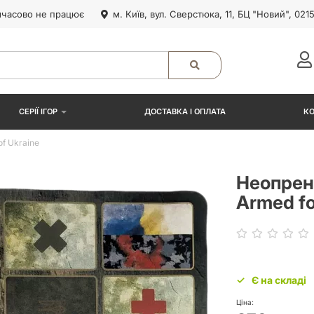
часово не працює
м. Київ, вул. Сверстюка, 11, БЦ "Новий", 021
СЕРІЇ ІГОР
ДОСТАВКА І ОПЛАТА
К
f Ukraine
Неопрен
Armed fo
Є на складі
Ціна: