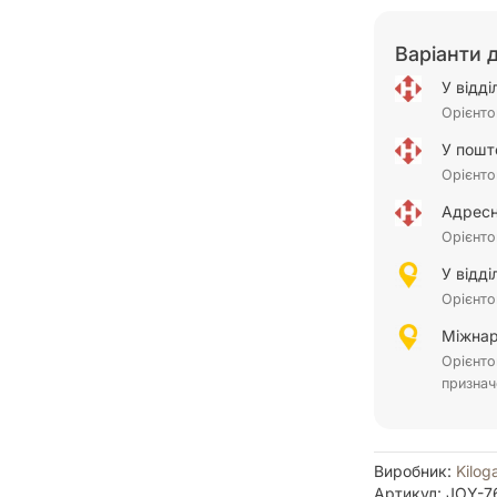
Варіанти 
У відд
Орієнто
У пошт
Орієнто
Адресн
Орієнто
У відд
Орієнто
Міжнар
Орієнто
признач
Виробник:
Kilog
Артикул: JOY-7