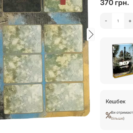
370 грн.
-
+
Кешбек
Ви отримає
більше
)