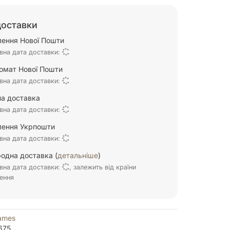
доставки
ілення Нової Пошти
вна дата доставки:
омат Нової Пошти
вна дата доставки:
а доставка
вна дата доставки:
ілення Укрпошти
вна дата доставки:
одна доставка (
детальніше
)
вна дата доставки:
, залежить від країни
ення
ames
675