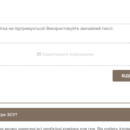
тка не підтримується! Використовуйте звичайний текст.
Завантажити зображення
ВІД
гри ЗСУ?
а якому нанесені всі необхідні комірки для гри. Він робить ігро