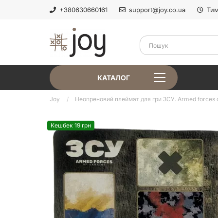
+380630660161
support@joy.co.ua
Тим
КАТАЛОГ
Joy
Неопреновий плеймат для гри ЗСУ. Armed forces o
Кешбек 19 грн