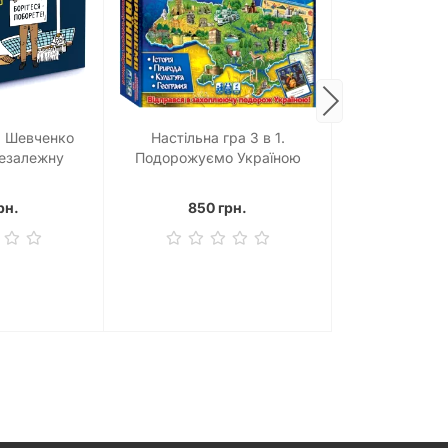
а Шевченко
Настільна гра 3 в 1.
Настільна 
Незалежну
Подорожуємо Україною
Видатні 
їну
рн.
850 грн.
1290