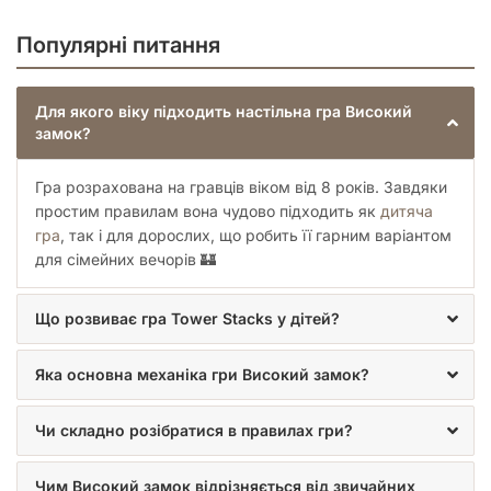
власну споруду? Це виклик для справжніх стратегів!
Популярні питання
Ігрова механіка гри «Високий замок» (Tower Stacks)
побудована на принципах ризику та винагороди. Чим вище
стає вежа, тим складніше зберігати її стійкість. Гравцям
Для якого віку підходить настільна гра Високий
доведеться ухвалювати складні рішення: ризикнути заради
замок?
висоти чи зіграти обережно, щоб забезпечити стабільність.
Ця напруга та постійна потреба в ухваленні тактичних
рішень роблять кожну партію надзвичайно динамічною та
Гра розрахована на гравців віком від 8 років. Завдяки
емоційною.
простим правилам вона чудово підходить як
дитяча
Чому варто купити «Високий замок»
гра
, так і для дорослих, що робить її гарним варіантом
(Tower Stacks)?
для сімейних вечорів 🏰
Настільна гра «Високий замок» (Tower Stacks) – це більше,
Що розвиває гра Tower Stacks у дітей?
ніж просто розвага. Це інструмент для розвитку логічного
мислення, просторової уяви та дрібної моторики, що
Яка основна механіка гри Високий замок?
особливо важливо для дітей. Це чудовий спосіб провести
час разом, відірвавшись від екранів гаджетів і занурившись
у світ живого спілкування та здорової конкуренції. Відгуки
Чи складно розібратися в правилах гри?
про цю гру свідчать про її популярність та здатність
дарувати справжнє задоволення від ігрового процесу.
Чим Високий замок відрізняється від звичайних