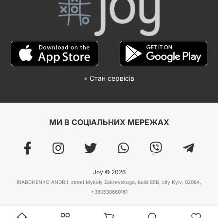
●
Стан сервісів
МИ В СОЦІАЛЬНИХ МЕРЕЖАХ
Joy © 2026
RIABCHENKO ANDRII, street Mykoly Zakrevskogo, build 85B, city Kyiv, 02064,
+380630660161