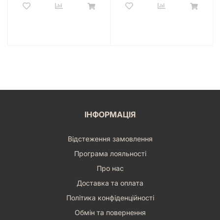
Stacks) чекає на вас, щоб кинути виклик вашим
архітектурним здібностям та подарувати масу позитивних
емоцій! Купити настільну гру «Високий замок» (Tower
Stacks) – це інвестиція у якісний відпочинок та розвиток.
ІНФОРМАЦІЯ
Відстеження замовлення
Програма лояльності
Про нас
Доставка та оплата
Політика конфіденційності
Обмін та повернення