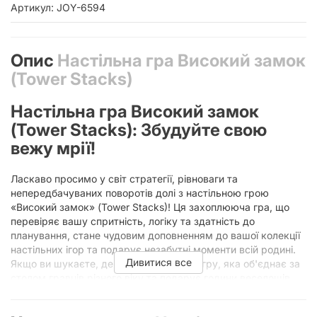
Артикул: JOY-6594
Опис
Настільна гра Високий замок
(Tower Stacks)
Настільна гра Високий замок
(Tower Stacks): Збудуйте свою
вежу мрії!
Ласкаво просимо у світ стратегії, рівноваги та
непередбачуваних поворотів долі з настільною грою
«Високий замок» (Tower Stacks)! Ця захоплююча гра, що
перевіряє вашу спритність, логіку та здатність до
планування, стане чудовим доповненням до вашої колекції
настільних ігор та подарує незабутні моменти всій родині.
Дивитися все
Якщо ви шукаєте, де купити настільну гру, яка об'єднає за
столом гравців різного віку та подарує години веселощів,
«Високий замок» – ваш ідеальний вибір!
«Високий замок» (Tower Stacks) – це не просто гра, це