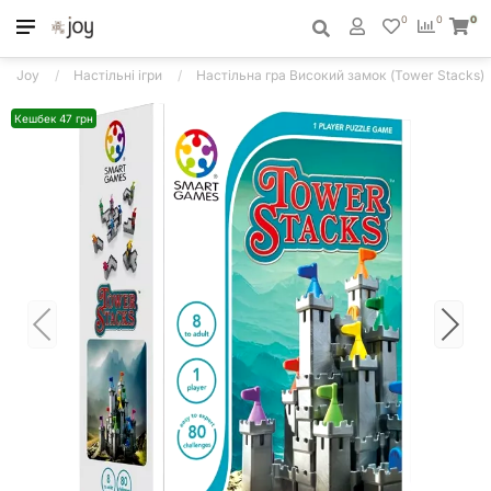
0
0
0
Joy
Настільні ігри
Настільна гра Високий замок (Tower Stacks)
Кешбек 47 грн