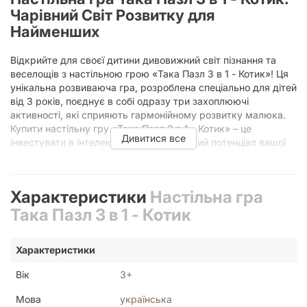
Чарівний Світ Розвитку для
Найменших
Відкрийте для своєї дитини дивовижний світ пізнання та
веселощів з настільною грою «Така Пазл 3 в 1 - Котик»! Ця
унікальна розвиваюча гра, розроблена спеціально для дітей
від 3 років, поєднує в собі одразу три захоплюючі
активності, які сприяють гармонійному розвитку малюка.
Купити настільну гру «Така Пазл 3 в 1 - Котик» – це
Дивитися все
інвестувати в інтелектуальний та творчий потенціал вашої
дитини за вигідною ціною, забезпечивши їй години цікавого
та корисного дозвілля.
Три в Одному: Безмежні Можливості
Характеристики
Настільна гра
для Навчання та Розваг
Така Пазл 3 в 1 - Котик
Головна особливість цієї настільної гри полягає в її
Характеристики
універсальності. «Така Пазл 3 в 1 - Котик» – це не просто
пазл, а цілий комплекс розвиваючих завдань, які
Вік
3+
допомагають дитині вдосконалювати ключові навички. Які
ж саме можливості відкриває ця гра?
Мова
українська