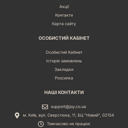
Відмінний варіант для подарунка.
Акції
Замовте «Така Пазл 3 в 1 - Котик» прямо зараз і подаруйте
Контакти
своїй дитині незабутні моменти навчання та гри!
Карта сайту
#НастільнаГра #Пазл #ДитячіІгри #Котик #РозвиваючіІгри
#ІгриДляМалюків #3років #Українською #КупитиІгри #Joy
ОСОБИСТИЙ КАБІНЕТ
Особистий Кабінет
Історія замовлень
Закладки
Розсилка
НАШІ КОНТАКТИ
support@joy.co.ua
м. Київ, вул. Сверстюка, 11, БЦ "Новий", 02154
Тимчасово не працює