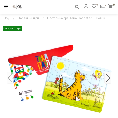
0
0
0
Joy
Настільні ігри
Настільна гра Така Пазл 3 в 1 - Котик
Кешбек 11 грн