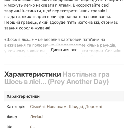
й можуть легко накивати п’ятами. Використайте свої
тваринні інстинкти, щоб перехитрити інших гравців і
вгадати, яких тварин вони відправлять на полювання.
Перший гравець, який здобуде п’ять жетонів їжі, отримає
звання короля-жуваня!
«Шось в лісі...» – це веселий картковий патіґейм на
виживання та полювання. Гра триватиме кілька раундів,
Дивитися все
у кожному з яких ви вибиратимете з п’яти тварин. Сильніші
тварини зможуть полювати раніше, але слабші принесуть
більше очок. Якщо вам до вподоби нескладні карткові
патіґейми, Joy також радить звернути увагу на ігри
Характеристики
Настільна гра
«Голодна мавпа» та «Велонімо».
Шось в лісі... (Prey Another Day)
Ігролад
Характеристики
Кожен раунд складається з одного-трьох полювань. Кожне
полювання складається з трьох кроків:
Категорія
Сімейні
;
Новачкам
;
Швидкі
;
Дорожні
Жанр
Логічні
Зіграти тварину. Покладіть долілиць перед собою карту з
руки.
Вік
8+