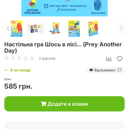
Настільна гра Шось в лісі... (Prey Another
Day)
0 відгуків
Є на складі
🚚 Відправимо:
Ціна:
585 грн.
Додати в кошик