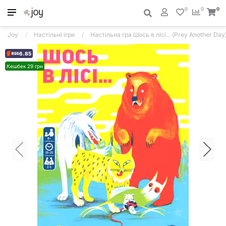
0
0
0
Joy
Настільні ігри
Настільна гра Шось в лісі... (Prey Another Day
6.85
Кешбек 29 грн