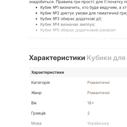
знадобиться. Правила гри прості: для її початку 
Кубик №1 визначить, хто буде ведучим, а х
Кубик №2 диктує умови для тематичної гри
Кубик №3 обирає додаткові дії;
Кубик №4 визначає амплуа;
Кубик №5 обирає додатковий реквізит.
Гра "Кубики для пар: Рольові ігри" — це неймовірн
розпочати захопливу подорож?
Характеристики
Кубики для 
Характеристики
Категорія
Романтичні
Жанр
Романтичні
Вік
18+
Гравців
2
Мова
Українська