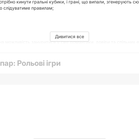
потрібно кинути гральні кубики, і грані, що випали, згенерують 
то слідуватиме правилам;
;
Дивитися все
а можливість зануритися у світ романтики, довіри та спільних ем
пар: Рольові ігри