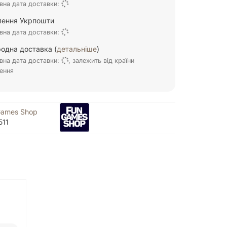
вна дата доставки:
ілення Укрпошти
вна дата доставки:
одна доставка (
детальніше
)
вна дата доставки:
, залежить від країни
ення
Games Shop
511