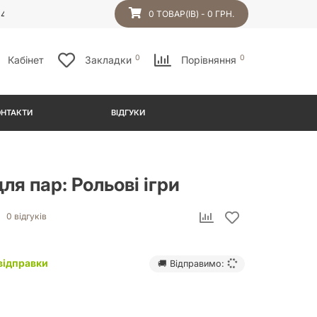
54
0 ТОВАР(ІВ) - 0 ГРН.
0
0
Кабінет
Закладки
Порівняння
ОНТАКТИ
ВІДГУКИ
ля пар: Рольові ігри
0 відгуків
відправки
🚚 Відправимо: