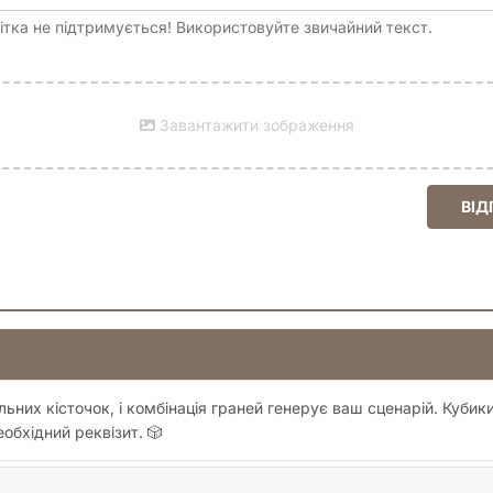
тка не підтримується! Використовуйте звичайний текст.
Завантажити зображення
ВІД
ьних кісточок, і комбінація граней генерує ваш сценарій. Куби
еобхідний реквізит. 🎲