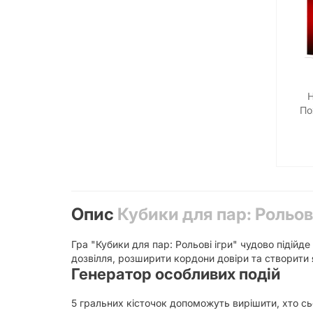
Н
По
Опис
Кубики для пар: Рольові
Гра "Кубики для пар: Рольові ігри" чудово підійд
дозвілля, розширити кордони довіри та створити
Генератор особливих подій
5 гральних кісточок допоможуть вирішити, хто сьо