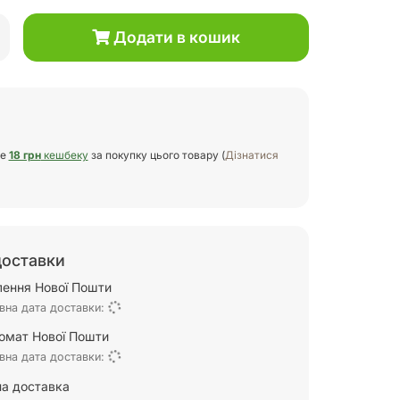
Додати в кошик
те
18 грн
кешбеку
за покупку цього товару (
Дізнатися
доставки
ілення Нової Пошти
вна дата доставки:
омат Нової Пошти
вна дата доставки:
а доставка