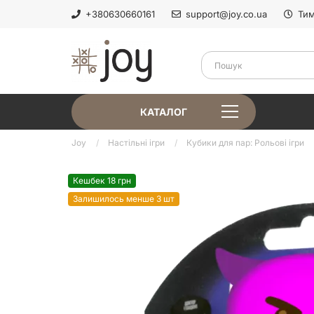
+380630660161
support@joy.co.ua
Тим
КАТАЛОГ
Joy
Настільні ігри
Кубики для пар: Рольові ігри
Кешбек 18 грн
Залишилось менше 3 шт