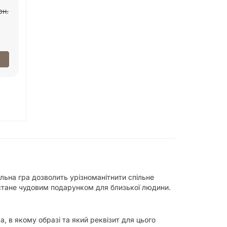
рн.
Настільна гра Правда
Кубики для пар:
або Дія: Камасутра
Рольові ігри
499 грн.
332 грн.
369 грн.
ільна гра дозволить урізноманітнити спільне
 стане чудовим подарунком для близької людини.
, в якому образі та який реквізит для цього