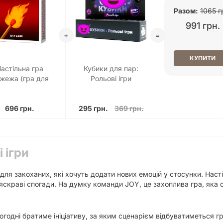
Разом:
1065 г
991 грн.
КУПИТИ
астільна гра
Кубики для пар:
жежа (гра для
Рольові ігри
пари в ліжку)
696 грн.
295 грн.
369 грн.
 ігри
е для закоханих, які хочуть додати нових емоцій у стосунки. Наст
 яскраві спогади. На думку команди JOY, це захоплива гра, яка
годні братиме ініціативу, за яким сценарієм відбуватиметься гра