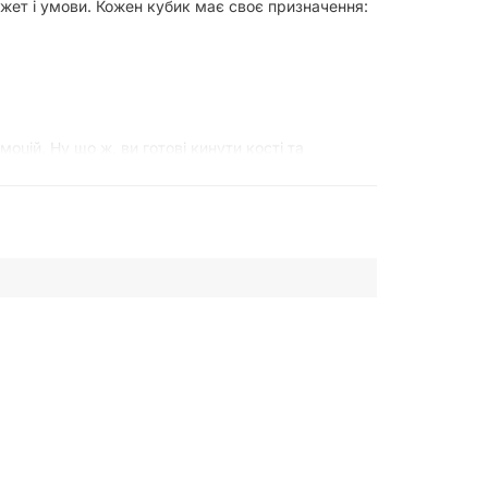
сюжет і умови. Кожен кубик має своє призначення:
оцій. Ну що ж, ви готові кинути кості та