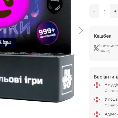
-
+
Кешбек
Ви отримає
більше
)
Варіанти 
У відд
Орієнто
У пошт
Орієнто
Адресн