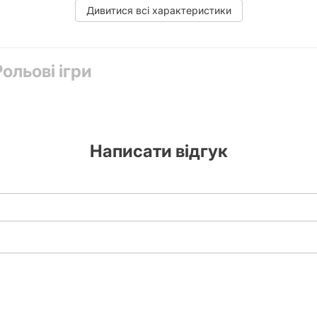
Дивитися всі характеристики
тканинний мішечок-сіточка; , 1 коробка.
ольові ігри
Написати відгук