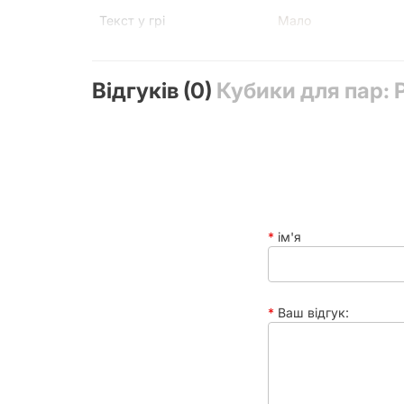
Текст у грі
Мало
У коробці
5 кубиків 16мм; , 1 
Відгуків (0)
Кубики для пар: Р
ім'я
Ваш відгук: