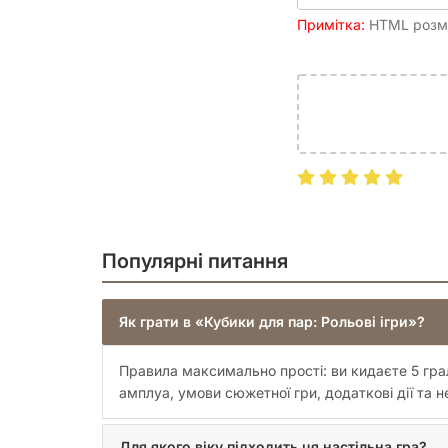
Примітка:
HTML розмі
Популярні питання
Як грати в «Кубики для пар: Рольові ігри»?
Правила максимально прості: ви кидаєте 5 грал
амплуа, умови сюжетної гри, додаткові дії та н
Для якого віку підходить ця настільна гра?