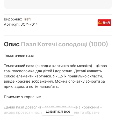
Виробник:
Trefl
Артикул: JOY-7014
Опис
Пазл Котячі солодощі (1000)
Тематичний пазл
Тематичний пазл (складна картинка або мозаїка) - цікава
гра-головоломка для дітей і дорослих. Деталі являють
собою елементи картинки. Якщо їх правильно скласти,
вийде красиве зображення. Можна спочатку збирати за
прикладом, а потім напам'ять.
Приємне з корисним
Даний пазл дозволить поєднати приємне з корисним -
Дивитися все
цікаво провести час і потренувати логічне та образне