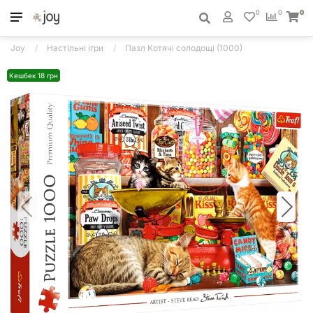
0
0
0
Joy
Настільні ігри
Пазл Котячі солодощі (1000)
Кешбек 18 грн