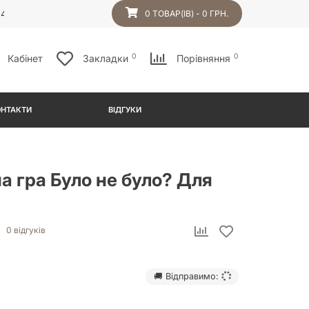
54
0 ТОВАР(ІВ) - 0 ГРН.
0
0
Кабінет
Закладки
Порівняння
ОНТАКТИ
ВІДГУКИ
а гра Було не було? Для
0 відгуків
🚚 Відправимо: