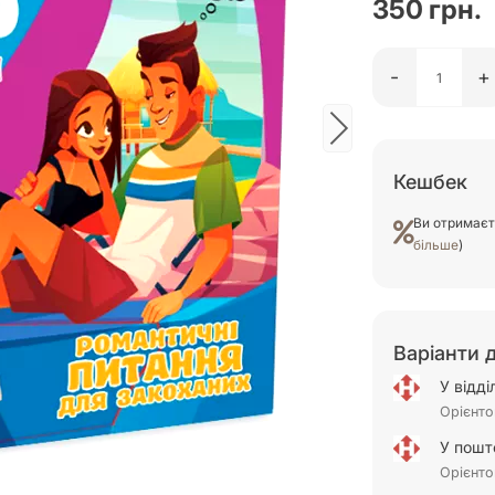
350 грн.
-
+
Кешбек
Ви отримає
більше
)
Варіанти 
У відд
Орієнто
У пошт
Орієнто