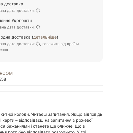
а доставка
вна дата доставки:
ілення Укрпошти
вна дата доставки:
одна доставка (
детальніше
)
вна дата доставки:
, залежить від країни
ення
YROOM
558
акитної колоди. Читаєш запитання. Якщо відповідь
 карти – відповідаєш на запитання з рожевої
теся бажаннями і станете ще ближче. Що в
ня потрібно відповідати розгорнуто. У грі