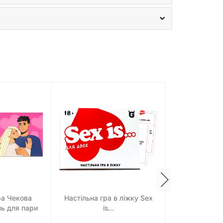
Настільна 
ра Чекова
Настільна гра в ліжку Sex
Відверт
ь для пари
is...
тика"