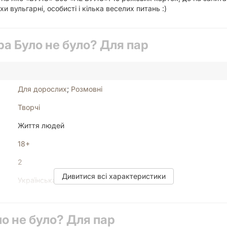
 вульгарні, особисті і кілька веселих питань :)
ра Було не було? Для пар
Для дорослих
;
Розмовні
Творчі
Життя людей
18+
2
Дивитися всі характеристики
Українська
Мало
ло не було? Для пар
65 карт