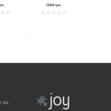
649 
рн.
1369 грн.
1, БЦ