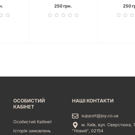
н.
250 грн.
250 г
ОСОБИСТИЙ
НАШІ КОНТАКТИ
КАБІНЕТ
support@joy.co.ua
Особистий Кабінет
м. Київ, вул. Сверстюка, 1
Історія замовлень
"Новий", 02154