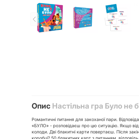
Опис
Настільна гра Було не 
Романтичні питання для закоханої пари. Відповід
«БУЛО» - розповідаєш про цю ситуацію. Якщо відп
колоди. Дві блакитні карти повертаєш. Після закі
коробці? 50 блакитних карт з питанням, відповідь