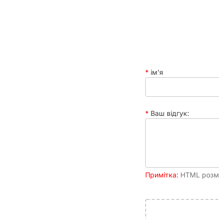
Час партії
ім'я
Ваш відгук:
Примітка:
HTML розмі