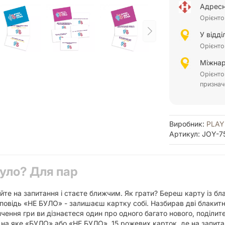
Адресн
Орієнто
У відд
Орієнто
Міжнар
Орієнто
признач
Виробник:
PLA
Артикул: JOY-7
було? Для пар
айте на запитання і стаєте ближчим. Як грати? Береш карту із бл
овідь «НЕ БУЛО» - залишаєш картку собі. Назбирав дві блакитні
нчення гри ви дізнаєтеся один про одного багато нового, поділи
 на яке «БУЛО» або «НЕ БУЛО». 15 рожевих карток, де на запитан