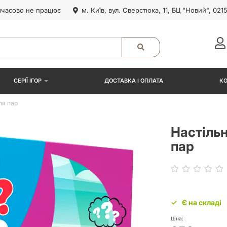
часово не працює
м. Київ, вул. Сверстюка, 11, БЦ "Новий", 021
СЕРІЇ ІГОР
ДОСТАВКА І ОПЛАТА
К
ля пар
Настільн
пар
Є на складі
Ціна: