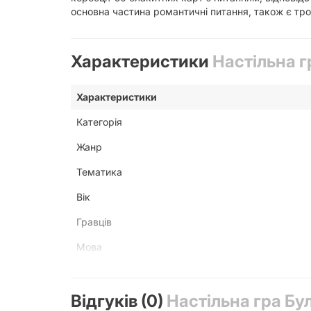
основна частина романтичні питання, також є трохи
Характеристики
Настільна г
Характеристики
Категорія
Жанр
Тематика
Вік
Гравців
Мова
Текст у грі
Відгуків (0)
У коробці
Настільна гра Бу