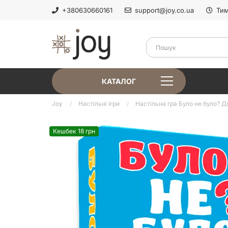
+380630660161
support@joy.co.ua
Тим
КАТАЛОГ
Joy
Настільні ігри
Настільна гра Було не було? Д
Кешбек 18 грн