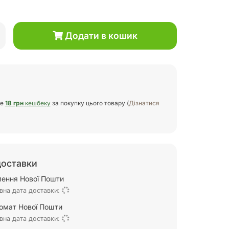
Додати в кошик
те
18 грн
кешбеку
за покупку цього товару (
Дізнатися
доставки
ілення Нової Пошти
вна дата доставки:
омат Нової Пошти
вна дата доставки: