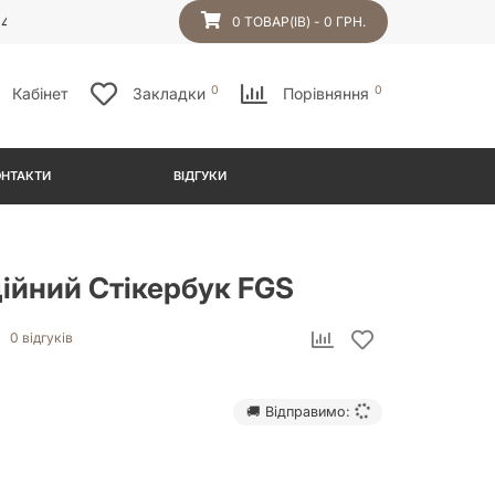
54
0 ТОВАР(ІВ) - 0 ГРН.
0
0
Кабінет
Закладки
Порівняння
ОНТАКТИ
ВІДГУКИ
ійний Стікербук FGS
0 відгуків
🚚 Відправимо: