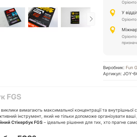
Орієнто
У відд
Орієнто
Міжнар
Орієнто
признач
Виробник:
Fun 
Артикул: JOY-6
ук FGS
ні виклики вимагають максимальної концентрації та внутрішньої 
ективний інструмент, який не тільки допоможе організувати ваші
йний Стікербук FGS
– ідеальне рішення для тих, хто прагне сам