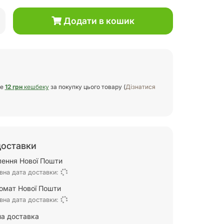
Додати в кошик
те
12 грн
кешбеку
за покупку цього товару (
Дізнатися
доставки
ілення Нової Пошти
вна дата доставки:
омат Нової Пошти
вна дата доставки:
а доставка