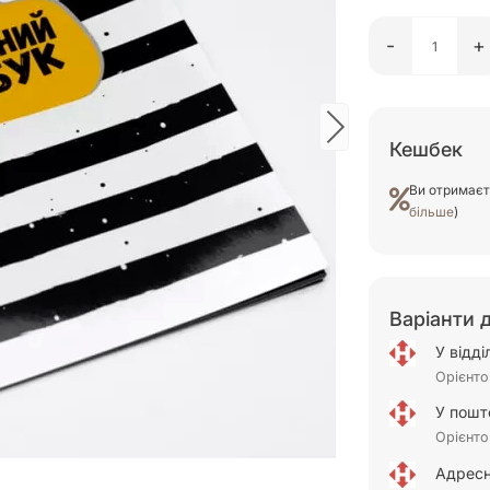
-
+
Кешбек
Ви отримає
більше
)
Варіанти 
У відд
Орієнто
У пошт
Орієнто
Адресн