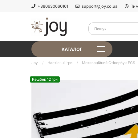
+380630660161
support@joy.co.ua
Тим
КАТАЛОГ
Joy
Настільні ігри
Мотиваційний Стікербук FGS
Кешбек 12 грн