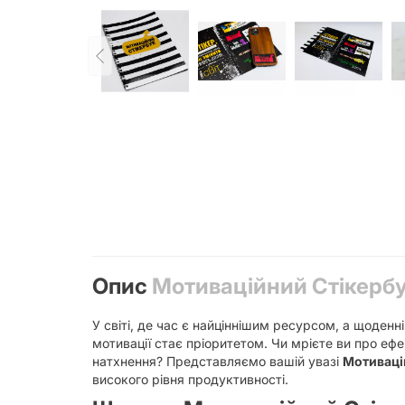
Опис
Мотиваційний Стікерб
У світі, де час є найціннішим ресурсом, а щоден
мотивації стає пріоритетом. Чи мрієте ви про еф
натхнення? Представляємо вашій увазі
Мотиваці
високого рівня продуктивності.