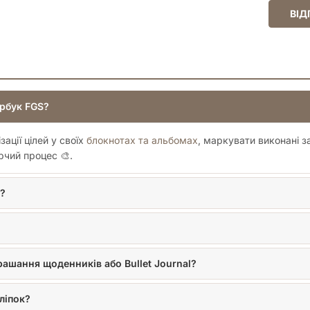
ВІД
ербук FGS?
ації цілей у своїх
блокнотах та альбомах
, маркувати виконані 
рчий процес 🎨.
в?
ашання щоденників або Bullet Journal?
ліпок?