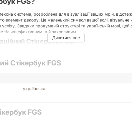
рбук FGS?
лексна система, розроблена для візуалізації ваших мрій, відст
сто елемент декору. Це маленький символ вашої волі, візуальне н
 успіху. Завдяки продуманій структурі та українській мові, цей 
е тільки ефективним, а й захопливим.
Дивитися все
аційний Стікербук FGS?
матичні стікери допомагають чітко сформулювати ваші бажання т
 досяжною.
ий Стікербук FGS
ні завдання, відзначайте нові звички, святкуйте кожне досягне
ерешкоди.
ористовуйте стікери для ефективної організації часу, пріоритеза
а головному.
українська
іх, навіть мініатюрний, піднімає настрій та зміцнює вашу віру в
творює ментальну установку на успіх.
овуйте стікери для прикрашання ваших щоденників, планерів, Bul
ований простір, який відображає вашу особистість та надихає на
ікербук FGS
ок:
Спеціальні трекери звичок у стікербуці розроблені таким чи
 їх на автоматичні рутини. Від пиття води до щоденного читанн
даптований українською мовою, що робить його максимально з