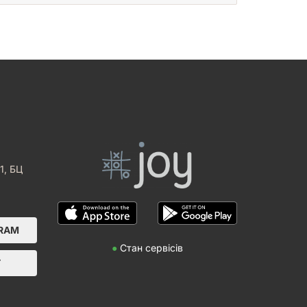
1, БЦ
GRAM
●
Стан сервісів
Т