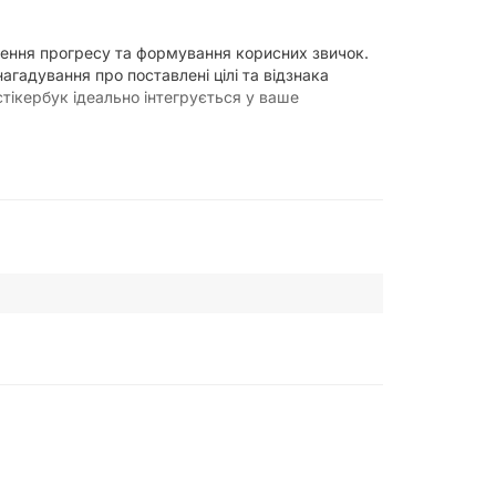
еження прогресу та формування корисних звичок.
агадування про поставлені цілі та відзнака
стікербук ідеально інтегрується у ваше
а тримати їх у фокусі. Коли ви бачите свою мету
ння. Це створює відчуття задоволення та
ції завдань та створення чіткого плану дій. Це
 власні сили. Стікербук FGS допомагає
let Journal, зошитів, листівок та інших
 нові звершення. Це не просто інструмент, це ваш
ном, щоб допомогти вам легко інтегрувати бажані
я – кожен крок буде відзначений.
ручним та зрозумілим для широкого кола