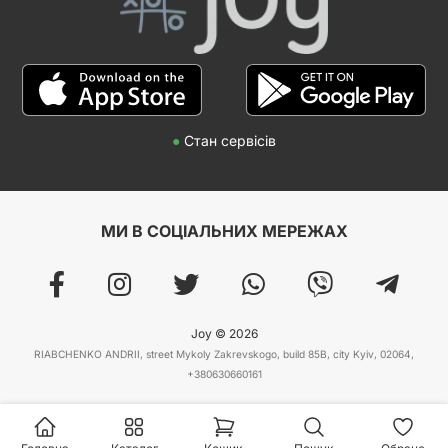
●
Стан сервісів
МИ В СОЦІАЛЬНИХ МЕРЕЖАХ
Joy © 2026
RIABCHENKO ANDRII, street Mykoly Zakrevskogo, build 85B, city Kyiv, 02064,
+380630660161