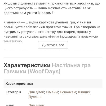
Якщо ви з дитинства мріяли прихистити всіх хвостиків, що
цього потребують — ваша можливість настала! Та чи
вдасться вам ужити їх разом?
«Гавчики» — швидка карткова дуельна гра, у якій ви
розміщуєте своїх песиків протягом тижня. Гра створена на
підтримку рятувального центру для тварин, проста у
навчанні та захоплює динамічним ігроладом із приємною
тематикою.
Дивитися все
Ви можете поєднати коробку з грою «Нявчики», кожна
додаткова колода дозволяє збільшити кількість учасників
на два.
Характеристики
Настільна гра
Якщо ви шукаєте гру для молодших гравців, JOY радить
Гавчики (Woof Days)
звернути увагу на ігри «Велонімо» і «Летючі бурито».
Характеристики
Ігролад
Категорія
Для дітей
;
Сімейні
;
Новачкам
;
Швидкі
;
Гравці викладають перед собою сім карт тижня та
Дуельні
отримують по п’ять карт гавчиків на руку.
Жанр
Для дітей