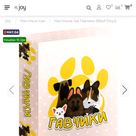
0
0
0
Joy
Настільні ігри
Настільна гра Гавчики (Woof Days)
7.04
Кешбек 15 грн