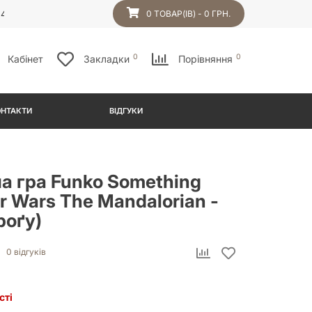
54
0 ТОВАР(ІВ) - 0 ГРН.
0
0
Кабінет
Закладки
Порівняння
ОНТАКТИ
ВІДГУКИ
а гра Funko Something
ar Wars The Mandalorian -
роґу)
0 відгуків
сті