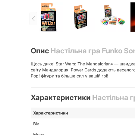
Опис
Настільна гра Funko Som
Щось дике! Star Wars: The Mandalorian» — швидка
світу Мандалорця. Power Cards додають веселого р
Pop! фігури та більше сил у вашій грі!
Характеристики
Настільна г
Характеристики
Вік
Мова