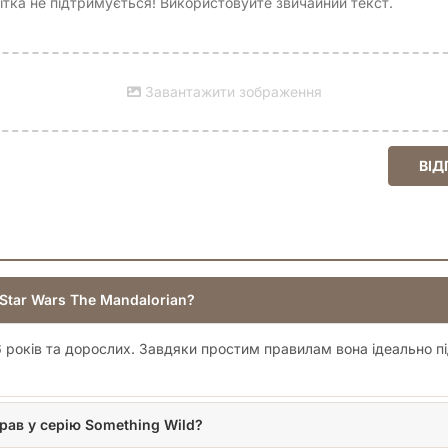
тка не підтримується! Використовуйте звичайний текст.
Завантажити зображення
ВІД
 Star Wars The Mandalorian?
6 років та дорослих. Завдяки простим правилам вона ідеально п
грав у серію Something Wild?