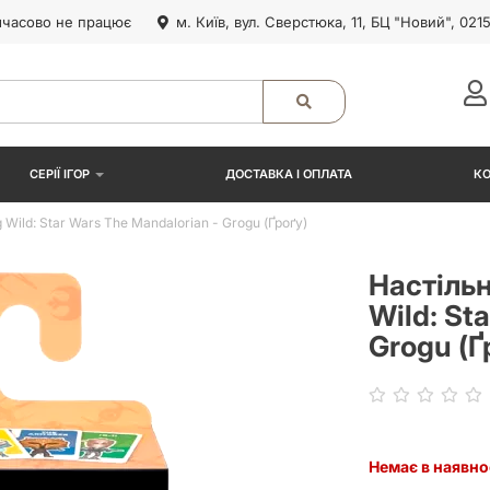
часово не працює
м. Київ, вул. Сверстюка, 11, БЦ "Новий", 021
СЕРІЇ ІГОР
ДОСТАВКА І ОПЛАТА
К
Wild: Star Wars The Mandalorian - Grogu (Ґроґу)
Настільн
Wild: St
Grogu (Ґ
Немає в наявно