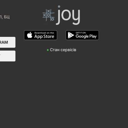
1, БЦ
GRAM
●
Стан сервісів
Т