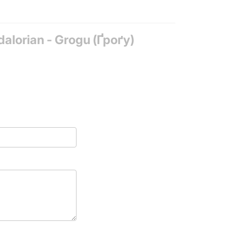
alorian - Grogu (Ґроґу)