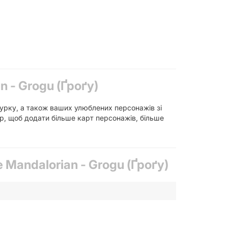
n - Grogu (Ґроґу)
ігурку, а також ваших улюблених персонажів зі
ор, щоб додати більше карт персонажів, більше
 Mandalorian - Grogu (Ґроґу)