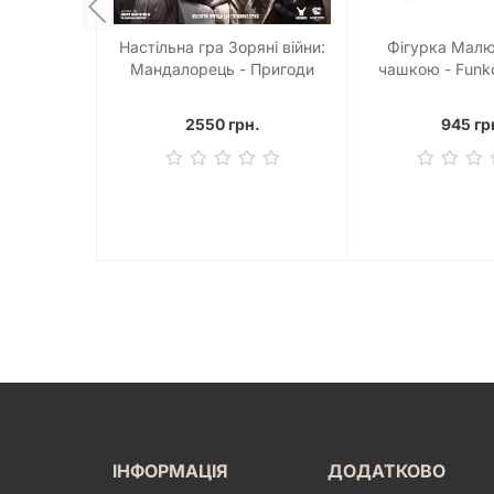
Настільна гра Зоряні війни:
Фігурка Малю
Мандалорець - Пригоди
чашкою - Funk
(Star Wars: The Mandalorian
Wars The Mandal
Adventures)
The Child (w
2550 грн.
945 гр
ІНФОРМАЦІЯ
ДОДАТКОВО