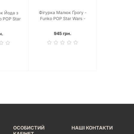
Фігурка Малюк Ґрогу -
к Йода з
Funko POP Star Wars -
o POP Star
Mandalorian #368
orian #378:
ith Cup)
945 грн.
н.
ОСОБИСТИЙ
НАШІ КОНТАКТИ
КАБІНЕТ