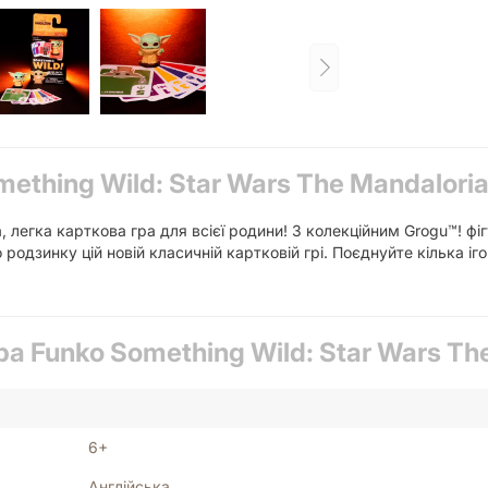
ething Wild: Star Wars The Mandaloria
, легка карткова гра для всієї родини! З колекційним Grogu™! ф
одзинку цій новій класичній картковій грі. Поєднуйте кілька іг
ра Funko Something Wild: Star Wars The
6+
Англійська