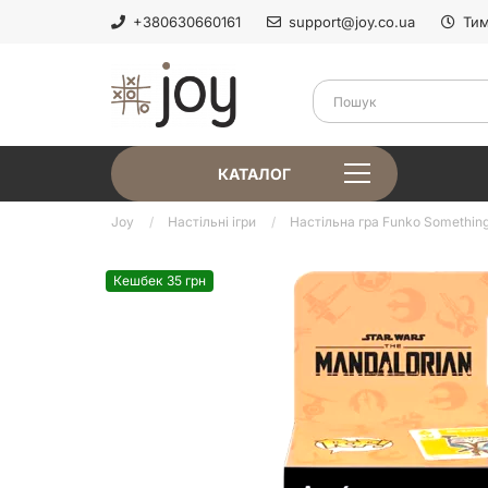
+380630660161
support@joy.co.ua
Тим
КАТАЛОГ
Joy
Настільні ігри
Настільна гра Funko Something 
Кешбек 35 грн