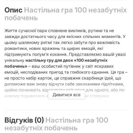
Опис
Настільна гра 100 незабутніх
побачень
Життя сучасної пари сповнене викликів, рутини та не
завжди достатнього часу для якісних спільних моментів. У
цьому шаленому ритмі так легко забути про важливість
романтики, нових вражень та щирих емоцій, які
підтримують полум’я кохання. Представляємо вашій увазі
унікальну
настільну гру для двох «100 незабутніх
побачень»
– ваш особистий путівник у світ яскравих
емоцій, несподіваних пригод та глибокого єднання. Ця гра –
не просто набір карток, це справжня скарбниця ідей, що
допоможе вам знову відчути себе закоханими підлітками,
щойно починають відкривати світ одне для одного, або по-
Дивитися все
новому подивитися на ваші вже усталені стосунки.
«100 незабутніх побачень» – це не просто гра, це
запрошення до спільної подорожі. Вона створена для того,
щоб подарувати вам сотню приводів провести час разом,
Відгуків (0)
Настільна гра 100
здивувати одне одного, посміятися до сліз, спробувати
незабутніх побачень
щось нове або просто насолодитися тихим вечором удвох.