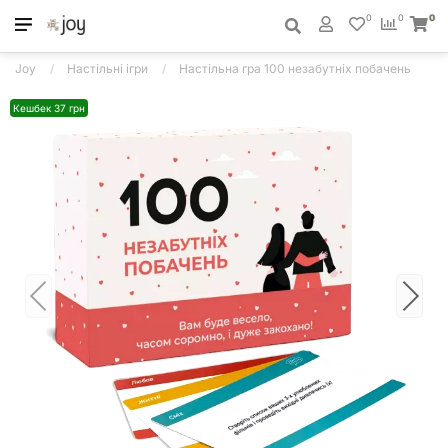
0
0
0
Joy
Настільні ігри
Настільна гра 100 незабутніх побачень
Кешбек 37 грн