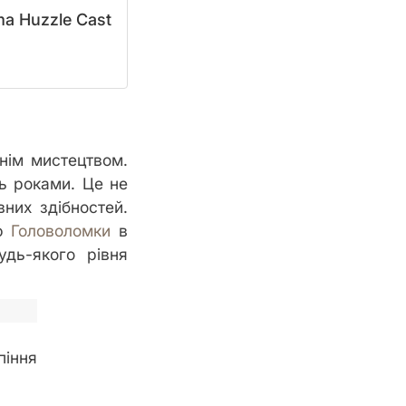
a Huzzle Cast
жнім мистецтвом.
ть роками. Це не
вних здібностей.
ію
Головоломки
в
дь-якого рівня
піння