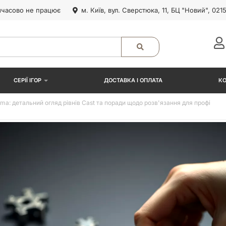
часово не працює
м. Київ, вул. Сверстюка, 11, БЦ "Новий", 021
СЕРІЇ ІГОР
ДОСТАВКА І ОПЛАТА
К
: детальний огляд рівнів Cast та поради щодо розв'язання для профі