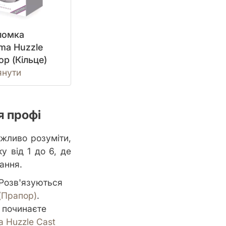
ломка
ma Huzzle
op (Кільце)
янути
я профі
ажливо розуміти,
 від 1 до 6, де
ання.
 Розв'язуються
(Прапор)
.
е починаєте
 Huzzle Cast