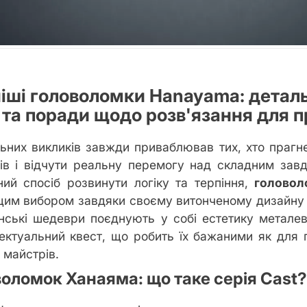
іші головоломки Hanayama: детал
t та поради щодо розв'язання для п
льних викликів завжди приваблював тих, хто прагне
ів і відчути реальну перемогу над складним зав
ний спосіб розвинути логіку та терпіння,
головол
щим вибором завдяки своєму витонченому дизайну 
онські шедеври поєднують у собі естетику метале
ектуальний квест, що робить їх бажаними як для по
 майстрів.
оломок Ханаяма: що таке серія Cast?