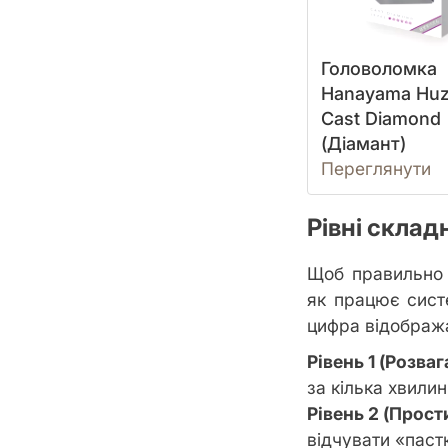
Головоломка
Hanayama Huz
Cast Diamond
(Діамант)
Переглянути
Рівні склад
Щоб правильно 
як працює сист
цифра відобража
Рівень 1 (Розваг
за кілька хвили
Рівень 2 (Прост
відчувати «паст