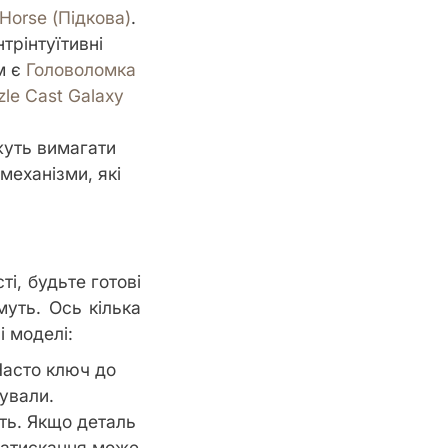
Horse (Підкова)
.
трінтуїтивні
м є
Головоломка
le Cast Galaxy
жуть вимагати
механізми, які
і, будьте готові
муть. Ось кілька
і моделі:
Часто ключ до
рували.
ть. Якщо деталь
 натискання може