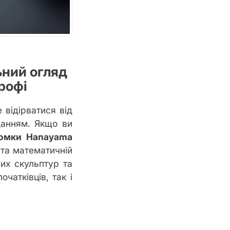
ьний огляд
рофі
 відірватися від
данням. Якщо ви
омки Hanayama
та математичній
вих скульптур та
чатківців, так і