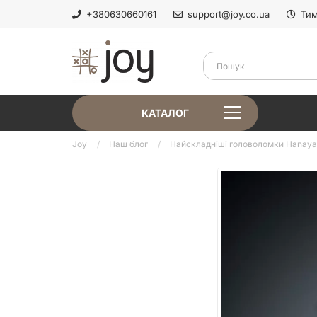
+380630660161
support@joy.co.ua
Тим
КАТАЛОГ
Joy
Наш блог
Найскладніші головоломки Hanayama