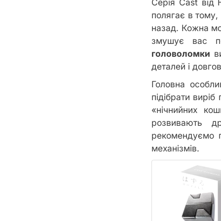
Серія Cast від
полягає в тому, 
назад. Кожна мо
змушує вас п
головоломки
ви
деталей і довгов
Головна особли
підібрати виріб
«нічнийних ко
розвивають д
рекомендуємо п
механізмів.