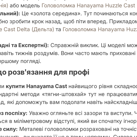
ія)
або модель
Головоломка Hanayama Huzzle Cast 
альний):
Це «золота середина». Тут починаються кон
ібно зробити крок назад, щоб піти вперед. Прикладо
 Cast Delta (Дельта)
та
Головоломка Hanayama Huzz
адні та Експертні):
Справжній виклик. Ці моделі мо
навіть тижнів роздумів. Вони часто мають приховані 
першому погляді.
о розв'язання для профі
ли
купити Hanayama Cast
найвищого рівня складност
ндартні методи «тягни-штовхай» тут не працювати
д, які допоможуть вам подолати навіть найскладніш
з поспіху:
Уважно огляньте всі зазори та виступи. 
ся в міліметровому відступі, який ви спочатку ігно
е силу:
Металеві головоломки розраховані на точніс
значить, ви рухаєте її не в тому напрямку. Силове