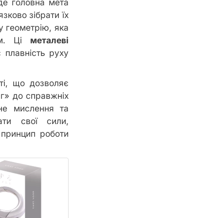
де головна мета
язково зібрати їх
у геометрію, яка
ем. Ці
металеві
 плавність руху
ті, що дозволяє
аг» до справжніх
не мислення та
ти свої сили,
 принцип роботи