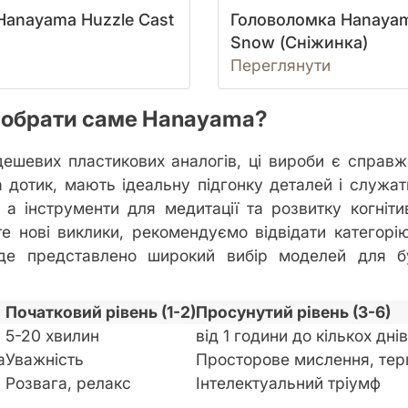
Hanayama Huzzle Cast
Головоломка Hanayam
Snow (Сніжинка)
Переглянути
 обрати саме Hanayama?
дешевих пластикових аналогів, ці вироби є справ
 дотик, мають ідеальну підгонку деталей і служа
 а інструменти для медитації та розвитку когніти
е нові виклики, рекомендуємо відвідати категор
 де представлено широкий вибір моделей для бу
Початковий рівень (1-2)
Просунутий рівень (3-6)
5-20 хвилин
від 1 години до кількох днів
а
Уважність
Просторове мислення, тер
Розвага, релакс
Інтелектуальний тріумф