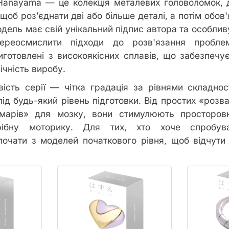
 Hanayama — це колекція металевих головоломок, 
щоб роз’єднати дві або більше деталі, а потім обов'
дель має свій унікальний підпис автора та особлив
ереосмислити підходи до розв'язання пробл
готовлені з високоякісних сплавів, що забезпечує
ічність виробу.
вість серії — чітка градація за рівнями складнос
 під будь-який рівень підготовки. Від простих «розв
шмарів» для мозку, вони стимулюють просторов
рібну моторику. Для тих, хто хоче спробува
очати з моделей початкового рівня, щоб відчути