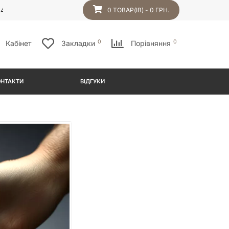
54
0 ТОВАР(ІВ) - 0 ГРН.
0
0
Кабінет
Закладки
Порівняння
ОНТАКТИ
ВІДГУКИ