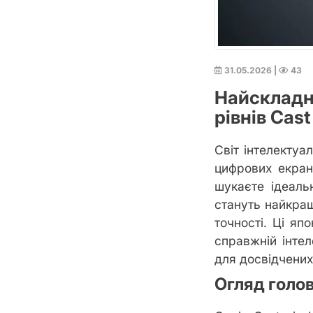
31.05.2026
|
43
Найскладн
рівнів Cas
Світ інтелектуа
цифрових екран
шукаєте ідеаль
стануть найкра
точності. Ці яп
справжній інтел
для досвідчених
Огляд голов