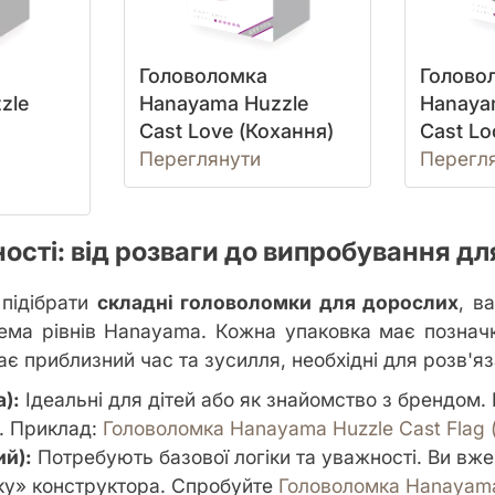
Головоломка
Голово
zle
Hanayama Huzzle
Hanaya
Cast Love (Кохання)
Cast Lo
Переглянути
Перегл
ності: від розваги до випробування дл
підібрати
складні головоломки для дорослих
, в
ема рівнів Hanayama. Кожна упаковка має позначку
є приблизний час та зусилля, необхідні для розв'яз
а):
Ідеальні для дітей або як знайомство з брендом.
н. Приклад:
Головоломка Hanayama Huzzle Cast Flag 
ий):
Потребують базової логіки та уважності. Ви вж
ку» конструктора. Спробуйте
Головоломка Hanayama