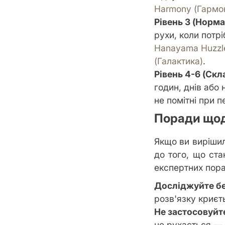
Harmony (Гармон
Рівень 3 (Норм
рухи, коли потр
Hanayama Huzzle
(Галактика)
.
Рівень 4-6 (Скл
годин, днів або 
не помітні при 
Поради щод
Якщо ви виріши
до того, що ста
експертних пора
Досліджуйте бе
розв'язку криєть
Не застосовуйт
не рухається — 