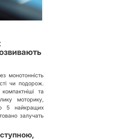
х
розвивають
ез монотонність
ості чи подорож.
 компактніші та
лику моторику,
ір 5 найкращих
нтовано залучать
оступною,