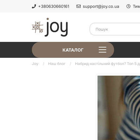
+380630660161
support@joy.co.ua
Тим
КАТАЛОГ
Joy
Наш блог
Набрид настільний футбол? Топ 5 д