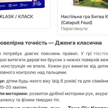
а KLASK / КЛАСК
Настільна гра Битва 
(Catapult Feud)
Переглянути
 ювелірна точність — Дженга класична
е потребує довгих пояснень правил. У грі
Насті
но витягати дерев'яні бруски з нижніх поверхів веж
 конструкція не впала. Кожен рух вимагає від дит
 повного контролю над пальцями.
де:
дітям будь-якого віку (від 6 років) та для сімейни
15–20 хвилин.
ля моторики:
розвиток дрібної моторики рук, акурат
алансу та фізики твердих тіл.