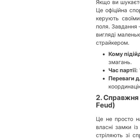
Якщо ви шукаєт
Це офіційна спо
керують своїми
поля. Завдання 
вигляді маленьк
страйкером.
Кому підій
змагань.
Час партії:
Переваги д
координаці
2. Справжня 
Feud)
Це не просто н
власні замки із
стріляють зі с