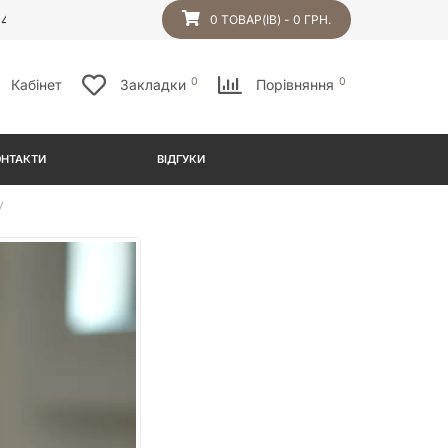
54
0 ТОВАР(ІВ) - 0 ГРН.
0
0
Кабінет
Закладки
Порівняння
ОНТАКТИ
ВІДГУКИ
у