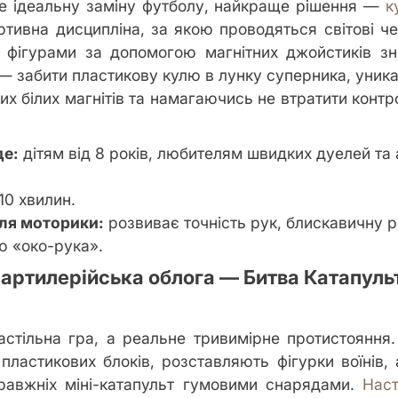
е ідеальну заміну футболу, найкраще рішення —
к
ртивна дисципліна, за якою проводяться світові че
 фігурами за допомогою магнітних джойстиків зн
— забити пластикову кулю в лунку суперника, уни
их білих магнітів та намагаючись не втратити конт
де:
дітям від 8 років, любителям швидких дуелей та
10 хвилин.
ля моторики:
розвиває точність рук, блискавичну р
ю «око-рука».
артилерійська облога — Битва Катапульт
астільна гра, а реальне тривимірне протистояння.
 пластикових блоків, розставляють фігурки воїнів, 
правжніх міні-катапульт гумовими снарядами.
Наст