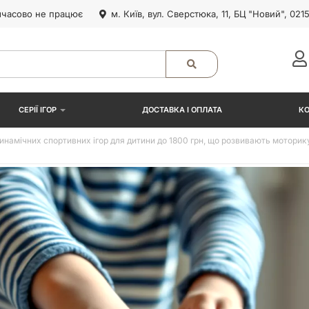
часово не працює
м. Київ, вул. Сверстюка, 11, БЦ "Новий", 021
СЕРІЇ ІГОР
ДОСТАВКА І ОПЛАТА
К
инамічних спортивних ігор для дитини до 1800 грн, що розвивають моторик