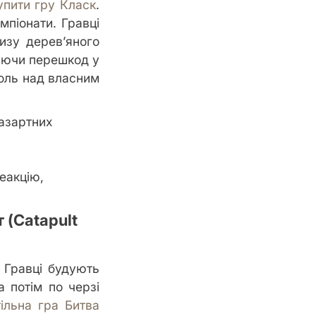
упити гру Класк
.
мпіонати. Гравці
изу дерев’яного
каючи перешкод у
роль над власним
 азартних
еакцію,
 (Catapult
 Гравці будують
а потім по черзі
ільна гра Битва