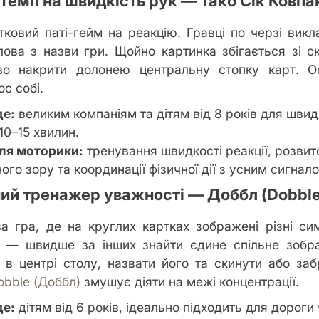
темп на швидкість рук — Тако Сік Ковпа
ковий паті-гейм на реакцію. Гравці по черзі вик
ова з назви гри. Щойно картинка збігається зі с
во накрити долонею центральну стопку карт. О
с собі.
де:
великим компаніям та дітям від 8 років для швидк
10–15 хвилин.
ля моторики:
тренування швидкості реакції, розвит
го зору та координації фізичної дії з усним сигнал
ний тренажер уважності — Доббл (Dobble
а гра, де на круглих картках зображені різні си
 — швидше за інших знайти єдине спільне зобр
і в центрі столу, назвати його та скинути або заб
obble (Доббл)
змушує діяти на межі концентрації.
де:
дітям від 6 років, ідеально підходить для дороги