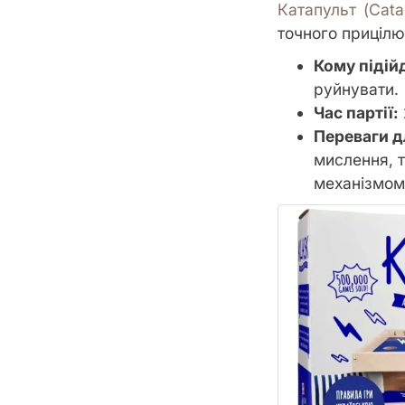
Катапульт (Cata
точного прицілю
Кому підій
руйнувати.
Час партії:
Переваги д
мислення, т
механізмом