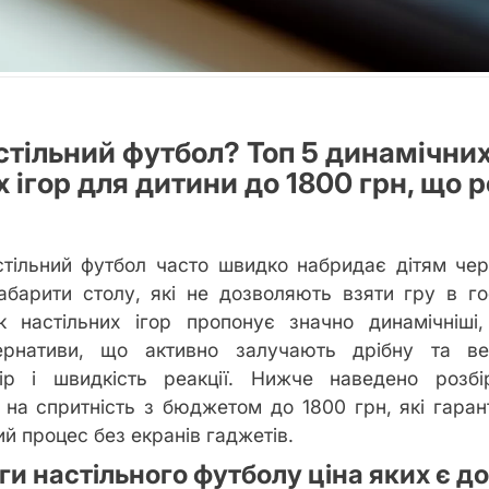
тільний футбол? Топ 5 динамічни
 ігор для дитини до 1800 грн, що 
стільний футбол часто швидко набридає дітям чер
габарити столу, які не дозволяють взяти гру в г
 настільних ігор пропонує значно динамічніші,
тернативи, що активно залучають дрібну та ве
ір і швидкість реакції. Нижче наведено розб
 на спритність з бюджетом до 1800 грн, які гара
ий процес без екранів гаджетів.
и настільного футболу ціна яких є д