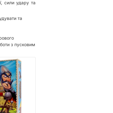
ї, сили удару та
удувати та
рового
оботи з пусковим