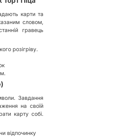
к Торт Піца
ладають карти та
казаним словом,
станній гравець
ого розігріву.
ок
ом.
)
мволи. Завдання
аження на своїй
рати карту собі.
 чи відпочинку