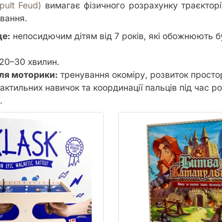
pult Feud)
вимагає фізичного розрахунку траєкторі
вання.
де:
непосидючим дітям від 7 років, які обожнюють б
20–30 хвилин.
ля моторики:
тренування окоміру, розвиток просто
актильних навичок та координації пальців під час р
.