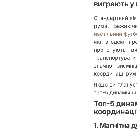
виграють у
Стандартний кі
рухів. Бажаюч
настільний футб
які згодом пр
пропонують ви
транспортувати к
значно приємніш
координації рух
Якщо ви планує
топ-5 динамічних
Топ-5 динам
координаці
1. Магнітна 