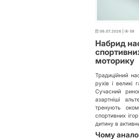
06.07.2026
|
59
Набрид нас
спортивних
моторику
Традиційний на
рухів і великі 
Сучасний ринок
азартніші аль
тренують оком
спортивних ігор
дитину в активн
Чому аналог