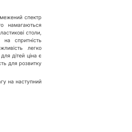
бмежений спектр
то намагаються
ластикові столи,
 на спритність
жливість легко
 для дітей ціна є
сть для розвитку
агу на наступний