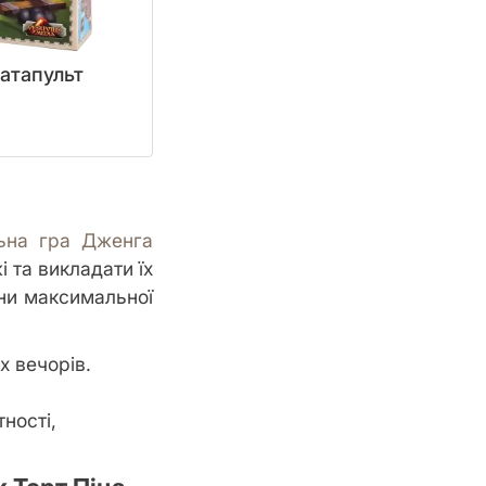
Катапульт
льна гра Дженга
і та викладати їх
ини максимальної
х вечорів.
ності,