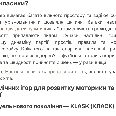
 класики?
кер вимагає багато вільного простору та задіює о
и урізноманітнити дозвілля дитини, батьки час
ол для дітей купити київ
або замовляють громіздкі п
осто припадають пилом. Сучасні настільні ігри
щу динаміку партій, простіші правила та мо
оробку. Крім того, на такі спортивні настільні ігри
ою, ніж на якісні дерев'яні футбольні столи, а кори
ів та швидкості прийняття рішень — у рази вища.
те
Настільні ігри в жанрі на спритність
, зверніть ув
 хітів.
ічних ігор для розвитку моторики та
ї
дуель нового покоління — KLASK (КЛАСК)