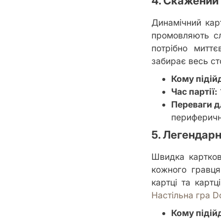
4. Скажений 
Динамічний карт
промовляють сл
потрібно миттє
забирає весь сто
Кому підій
Час партії:
Переваги д
периферично
5. Легендар
Швидка картков
кожного гравця
картці та картц
Настільна гра D
Кому підій