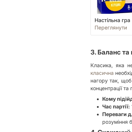
Настільна гр
Переглянути
3. Баланс та
Класика, яка н
класична
необхід
нагору так, щоб
концентрації та
Кому підій
Час партії:
Переваги д
розуміння б