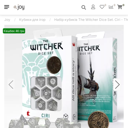
0
0
0
Joy
Кубики для ігор
Набір кубиків The Witcher Dice Set. Ciri - T
Кешбек 46 грн