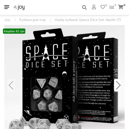
0
0
0
Joy
Кубики для ігор
Набір кубиків Space Dice Set: Apollo (7)
Кешбек 42 грн