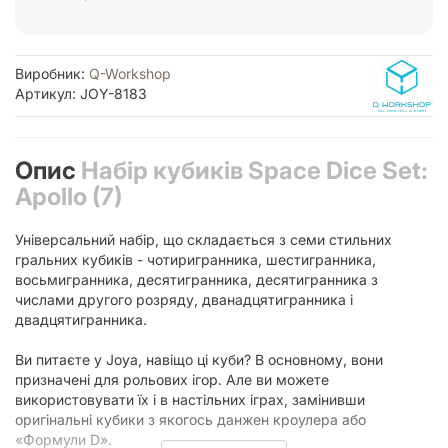
Виробник:
Q-Workshop
Артикул: JOY-8183
Опис
Набір кубиків Space Dice Set:
Apollo (7)
Універсальний набір, що складається з семи стильних
гральних кубиків - чотиригранника, шестигранника,
восьмигранника, десятигранника, десятигранника з
числами другого розряду, дванадцятигранника і
двадцятигранника.
Ви питаєте у Joyа, навіщо ці куби? В основному, вони
призначені для рольових ігор. Але ви можете
використовувати їх і в настільних іграх, замінивши
оригінальні кубики з якогось данжен кроулера або
«Формули D».