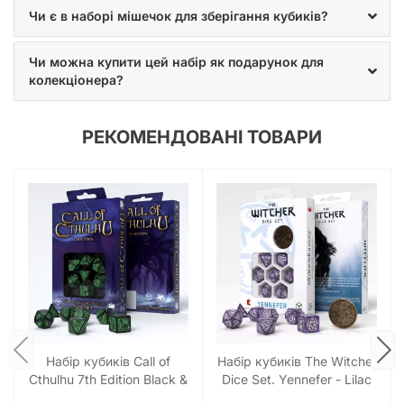
кожного гравця.
Чи є в наборі мішечок для зберігання кубиків?
Кожен із семи кубиків – D4, D6, D8, D10 (два, для відсотків),
Чи можна купити цей набір як подарунок для
D12 та D20 – ідеально збалансований, що гарантує
колекціонера?
справедливість та випадковість результатів. Адже
справжній гравець знає, що довіра до своїх кубиків – це
запорука успішної та захоплюючої гри. Ці
геймерські
РЕКОМЕНДОВАНІ ТОВАРИ
кубики
стануть вашим надійним супутником у незліченних
пригодах, допомагаючи вам вершити долі та перемагати
ворогів.
Більше, ніж просто кубики:
Ідеальний подарунок та
колекційний екземпляр
Чи шукаєте ви ідеальний подарунок для фаната настільних
рольових ігор? Або ж бажаєте поповнити свою власну
Набір кубиків Call of
Набір кубиків The Witcher
колекцію унікальних аксесуарів?
Набір кубиків Japanese
Cthulhu 7th Edition Black &
Dice Set. Yennefer - Lilac
Dice Set: Last Words Stone (7)
– це вибір, який не залишить
green Dice Set (7)
and Gooseberries Dice Set