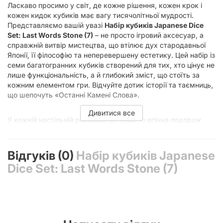
Ласкаво просимо у світ, де кожне рішення, кожен крок і
кожен кидок кубиків має вагу тисячолітньої мудрості.
Представляємо вашій увазі
Набір кубиків Japanese Dice
Set: Last Words Stone (7)
– не просто ігровий аксесуар, а
справжній витвір мистецтва, що втілює дух стародавньої
Японії, її філософію та неперевершену естетику. Цей набір із
семи багатогранних кубиків створений для тих, хто цінує не
лише функціональність, а й глибокий зміст, що стоїть за
кожним елементом гри. Відчуйте дотик історії та таємниць,
що шепочуть «Останні Камені Слова».
Дивитися все
У кожній настільній рольовій грі, будь то епічна подорож
світом Dungeons & Dragons, похмурі таємниці Call of Cthulhu,
чи високотехнологічні пригоди у Cyberpunk, кубики є
серцем наративу. Вони вирішують долю персонажів,
Відгуків (0)
Набір кубиків Japanese
визначають успіх місій та додають елемент
Dice Set: Last Words Stone (7)
непередбачуваності, який так сильно люблять гравці. Але
звичайні кубики – це лише інструмент.
Набір кубиків
Japanese Dice Set: Last Words Stone (7)
перетворює цей
інструмент на частину самої історії, дозволяючи вам
повністю зануритися в атмосферу гри, де кожен кидок стає
ритуалом, а не просто механічною дією.