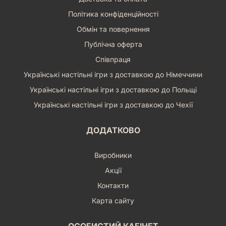
цим «Каменям Останніх Слів» розповісти вашій історії нові,
незабутні сторінки. Чи готові ви прийняти виклик долі,
Політика конфіденційності
довірившись мудрості стародавніх майстрів? Обирайте
Обмін та повернення
якість, обирайте стиль, обирайте легенду.
Купити набір
кубиків Japanese Dice Set: Last Words Stone (7)
– це
Публічна оферта
значить обрати незабутні пригоди та додати у вашу гру
Співпраця
унікальний шар атмосфери. Замовляйте зараз та готуйтеся
до епічних пригод, що чекають на вас!
Українські настільні ігри з доставкою до Німеччини
Українські настільні ігри з доставкою до Польщі
Українські настільні ігри з доставкою до Чехії
ДОДАТКОВО
Виробники
Акції
Контакти
Карта сайту