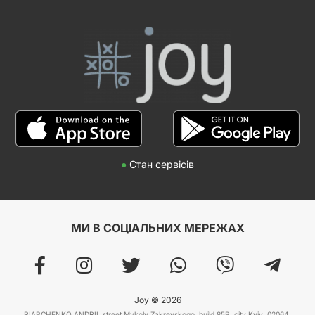
●
Стан сервісів
МИ В СОЦІАЛЬНИХ МЕРЕЖАХ
Joy © 2026
RIABCHENKO ANDRII, street Mykoly Zakrevskogo, build 85B, city Kyiv, 02064,