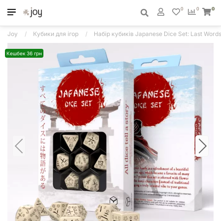
0
0
0
Joy
Кубики для ігор
Набір кубиків Japanese Dice Set: Last Words
Кешбек 36 грн