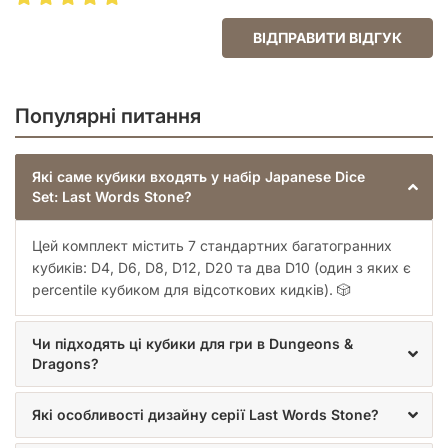
сьогунів, містичних історій, де герої стикаються з духами
та божествами, або навіть для сучасних пригод, що
ВІДПРАВИТИ ВІДГУК
черпають натхнення у східній культурі.
Японські кубики
«Last Words Stone» стануть невід’ємною частиною вашої
рольової пригоди, надаючи кожному кидку глибини та
Популярні питання
символізму.
Дотик до досконалості: Тактильні
Які саме кубики входять у набір Japanese Dice
відчуття
Set: Last Words Stone?
Цей комплект містить 7 стандартних багатогранних
Крім візуальної привабливості,
Набір кубиків Japanese Dice
кубиків: D4, D6, D8, D12, D20 та два D10 (один з яких є
Set: Last Words Stone (7)
пропонує надзвичайні тактильні
percentile кубиком для відсоткових кидків). 🎲
відчуття. Кубики мають приємну вагу, що свідчить про
якість матеріалу, з якого вони виготовлені. Це не легкі
пластикові кубики, а відчутні «камені», які зручно лежать в
Чи підходять ці кубики для гри в Dungeons &
руці. Можливо, їх поверхня має легку шорсткість, що імітує
Dragons?
необроблений камінь, або ж навпаки – ідеально гладка
поліровка, яка підкреслює їхню цінність. Такий дизайн не
Які особливості дизайну серії Last Words Stone?
тільки естетично привабливий, але й забезпечує
комфортний та впевнений кидок, що є важливим для