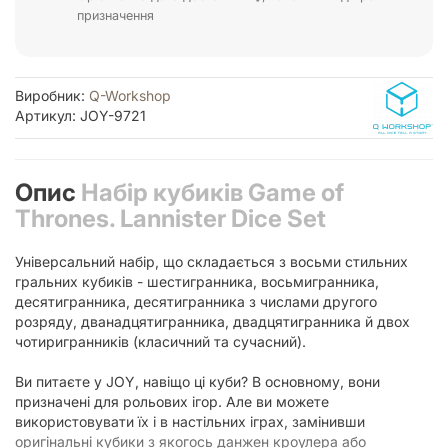
призначення
Виробник:
Q-Workshop
Артикул: JOY-9721
Опис
Набір кубиків Game of
Thrones. Lannister Dice Set
Універсальний набір, що складається з восьми стильних
гральних кубиків - шестигранника, восьмигранника,
десятигранника, десятигранника з числами другого
розряду, дванадцятигранника, двадцятигранника й двох
чотиригранників (класичний та сучасний).
Ви питаєте у JOY, навіщо ці куби? В основному, вони
призначені для рольових ігор. Але ви можете
використовувати їх і в настільних іграх, замінивши
оригінальні кубики з якогось данжен кроулера або