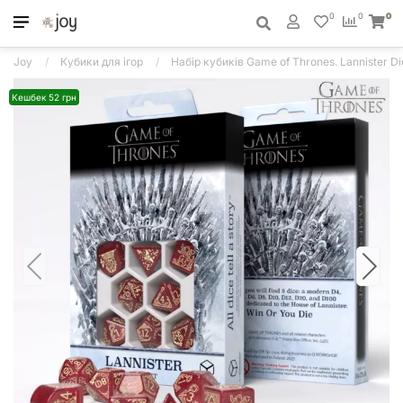
0
0
0
Joy
Кубики для ігор
Набір кубиків Game of Thrones. Lannister Di
Кешбек 52 грн