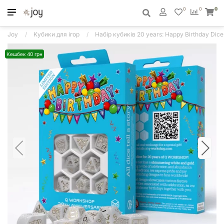
0
0
0
Joy
Кубики для ігор
Набір кубиків 20 years: Happy Birthday Dice 
Кешбек 40 грн