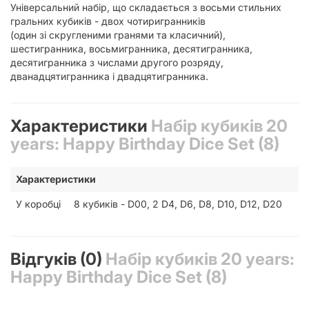
Універсальний набір, що складається з восьми стильних
гральних кубиків - двох чотиригранників
(один зі скругленими гранями та класичний),
шестигранника, восьмигранника, десятигранника,
десятигранника з числами другого розряду,
дванадцятигранника і двадцятигранника.
Характеристики
Набір кубиків 20
years: Happy Birthday Dice Set (8)
Характеристики
У коробці
8 кубиків - D00, 2 D4, D6, D8, D10, D12, D20
Відгуків (0)
Набір кубиків 20 years:
Happy Birthday Dice Set (8)