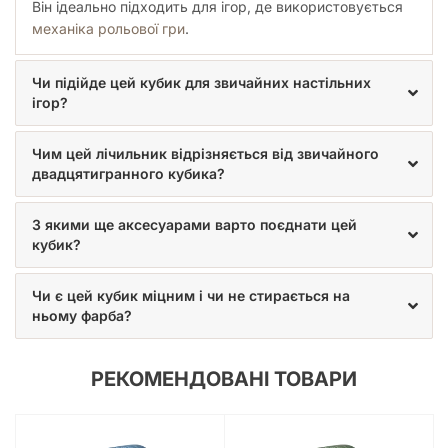
Він ідеально підходить для ігор, де використовується
рівень головного героя, а інший колір — за рівень
механіка рольової гри
.
супутника.
Незалежно від того, чи ви досвідчений Dungeon Master, який
керує цілими кампаніями, чи тільки починаєте свій шлях у
Чи підійде цей кубик для звичайних настільних
світі фентезі,
Кубик D20 Level Counter White & Black
стане
ігор?
практичним та стильним доповненням до вашого арсеналу.
Він допомагає зосередитися на сюжеті, розвитку
Чим цей лічильник відрізняється від звичайного
персонажів та емоціях гри, беручи на себе рутинну роботу
двадцятигранного кубика?
з постійним підрахунком цифр. Це простий, але ефективний
спосіб зробити ваш ігровий процес більш організованим та
візуально привабливим.
З якими ще аксесуарами варто поєднати цей
кубик?
Чи є цей кубик міцним і чи не стирається на
ньому фарба?
РЕКОМЕНДОВАНІ ТОВАРИ