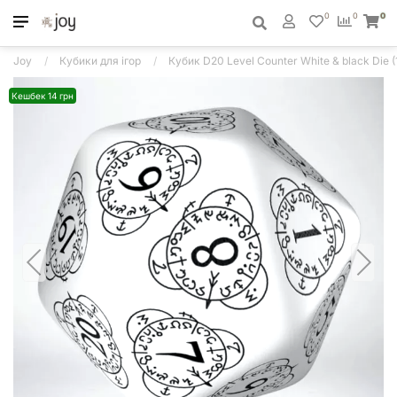
0
0
0
Joy
Кубики для ігор
Кубик D20 Level Counter White & black Die (
Кешбек 14 грн