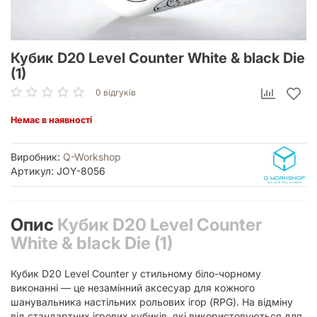
Кубик D20 Level Counter White & black Die
(1)
0 відгуків
Немає в наявності
Виробник:
Q-Workshop
Артикул: JOY-8056
Опис
Кубик D20 Level Counter
White & black Die (1)
Кубик D20 Level Counter у стильному біло-чорному
виконанні — це незамінний аксесуар для кожного
шанувальника настільних рольових ігор (RPG). На відміну
від стандартних ігрових кубиків, які використовуються для