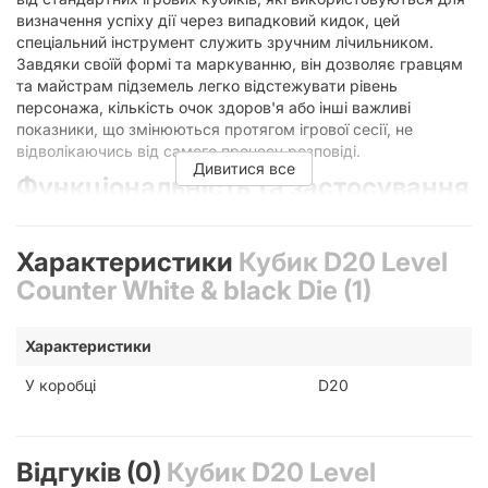
визначення успіху дії через випадковий кидок, цей
спеціальний інструмент служить зручним лічильником.
Завдяки своїй формі та маркуванню, він дозволяє гравцям
та майстрам підземель легко відстежувати рівень
персонажа, кількість очок здоров'я або інші важливі
показники, що змінюються протягом ігрової сесії, не
відволікаючись від самого процесу розповіді.
Дивитися все
Функціональність та застосування
в RPG
Характеристики
Кубик D20 Level
Основне призначення цього кубика — бути наочним
індикатором. У складних світах Dungeons & Dragons,
Counter White & black Die (1)
Pathfinder або інших системах, де персонаж постійно
розвивається, важливо мати під рукою швидкий спосіб
Характеристики
перевірити поточний рівень. Використання
D20 Level
Counter
позбавляє потреби щоразу робити записи в листах
У коробці
D20
персонажа або використовувати громіздкі трекери, які
можуть захаращувати ігровий стіл. Це дозволяє динамічно
змінювати значення, просто повертаючи кубик потрібною
гранню до себе.
Відгуків (0)
Кубик D20 Level