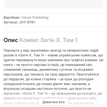
Виробник:
Varvar Publishing
Артикул: JOY-9747
Опис
Комікс Загін Х. Том 1
Пориньте у вир захопливих пригод та непересічних подій
разом із «Загін Х. Том 1» – новим українським коміксом, що
здатен перевернути ваше уявлення про графічні романи. Ця
книга – не просто чергова історія, це повноцінний світ,
сповнений таємниць, динамічних сутичок та яскравих
персонажів, що чекають на своє відкриття. Приготуйтеся
до подорожі, де кожна сторінка – це крок до розгадки
грандіозної інтриги, де кожен діалог має значення, а
візуальна складова настільки потужна, що просто не
відпускає. «Загін Х. Том 1» – це запрошення до всесвіту, де
відвага зустрічається з небезпекою, а доля всього світу
Дивитися все
може залежати від рішень невеликої, але надзвичайно