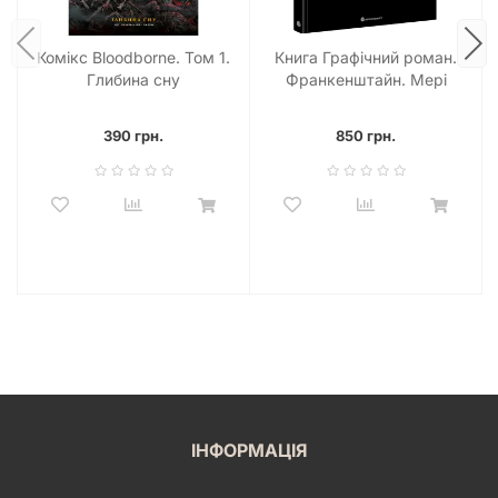
повноцінного сюжету, що не залишить вас
байдужими. Це не просто швидке читання, а
повноцінний досвід, що розкриває багатошаровий світ
Комікс Bloodborne. Том 1.
Книга Графічний роман.
«Загін Х» і готує ґрунт для майбутніх пригод. Кожна
Глибина сну
Франкенштайн. Мері
сторінка наповнена змістом, дією та емоціями, що
Шеллі
робить читання захопливим і незабутнім.
390 грн.
850 грн.
Для кого цей комікс?
«Загін Х. Том 1» – ідеальний вибір для:
Шанувальників гостросюжетних графічних романів та
пригодницьких історій.
Тих, хто шукає свіжі та оригінальні сюжети у світі
коміксів.
Колекціонерів якісних україномовних видань з
твердою обкладинкою.
Прихильників творчості Бенджаміна Персі, які
бажають відкрити для себе його нові роботи.
Усіх, хто цінує глибокі історії, що поєднують у собі
елементи фантастики, дії та драми.
ІНФОРМАЦІЯ
Цей комікс стане чудовим подарунком для друзів та
близьких, які розділяють вашу любов до мальованих