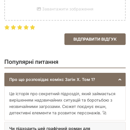
очікування будуть перевершені завдяки майстерності
автора та його здатності створювати незабутні образи та
Завантажити зображення
динамічні сцени, що не залишать байдужим жодного
поціновувача якісної фантастики та пригодницького жанру.
Чому «Загін Х. Том 1» має стати
частиною вашої колекції?
ВІДПРАВИТИ ВІДГУК
Виняткова якість видання:
Комікс виданий у твердій
обкладинці, що не лише надає йому преміального
вигляду, але й гарантує довговічність. Ваша колекція
Популярні питання
буде виглядати бездоганно, а самі сторінки
залишаться в ідеальному стані протягом багатьох
років. Тверда палітурка захищає книгу від
Про що розповідає комікс Загін Х. Том 1?
пошкоджень, зберігаючи її естетичну цінність. Це
ідеальний вибір для тих, хто цінує не тільки зміст, а й
Це історія про секретний підрозділ, який займається
зовнішній вигляд своїх книг.
вирішенням надзвичайних ситуацій та боротьбою з
Повне занурення:
Завдяки формату 165×250 мм,
незвичайними загрозами. Сюжет поєднує екшн,
кожний малюнок та панель оживають на сторінках,
дозволяючи повною мірою насолодитися художнім
детективні елементи та розвиток персонажів. 🚀
стилем та деталізацією. Це ідеальний розмір для
комфортного читання, який не втомлює очі та
Чи підходить цей графічний роман для
дозволяє розгледіти всі нюанси художнього