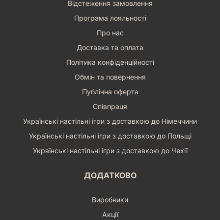
Відстеження замовлення
історій, або ж прекрасним доповненням до вашої власної
Програма лояльності
бібліотеки. Він обіцяє не тільки розважити, але й надихнути,
змусити замислитися та залишити приємні спогади про
Про нас
прочитане. Відкрийте для себе світ «Загін Х» вже сьогодні
Доставка та оплата
та станьте свідком початку нової, захопливої епопеї, яка,
без сумніву, залишить помітний слід в історії українських
Політика конфіденційності
коміксів. Він занурює у вир подій з перших сторінок і
Обмін та повернення
тримає в напрузі до самого кінця, залишаючи бажання
якнайшвидше взяти до рук наступний том. Це справжній
Публічна оферта
діамант серед сучасних коміксів, який варто прочитати
Співпраця
кожному поціновувачу жанру.
Українські настільні ігри з доставкою до Німеччини
Українські настільні ігри з доставкою до Польщі
Українські настільні ігри з доставкою до Чехії
ДОДАТКОВО
Виробники
Акції