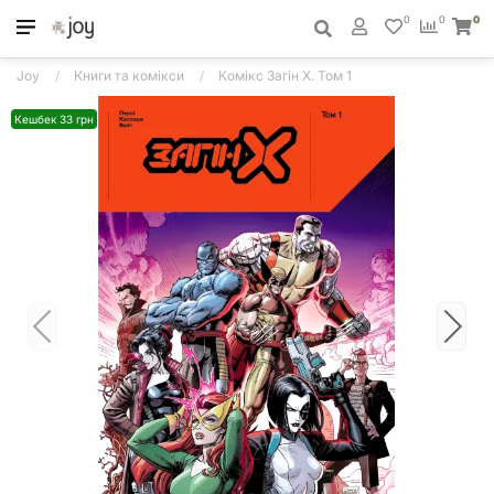
0
0
0
Joy
Книги та комікси
Комікс Загін Х. Том 1
Кешбек 33 грн