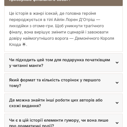
обкладинка та 164 сторінки ілюстрованого тексту.
Це історія в жанрі ісекай, де головна героїня
Приготуйтеся до емоційних гойдалок, смішних ситуацій та
зворушливих моментів, що чекають на вас у «Манзі Я стала
перероджується в тілі Айлін Лорен Д'Отріш —
лиходійкою, тому приборкаю фінального боса. Том 1». Ця
лиходійки з отоме-гри. Щоб уникнути трагічного
манґа стане чудовим доповненням до вашої колекції або
фіналу, вона вирішує змінити сценарій і завоювати
ідеальним подарунком для всіх, хто обожнює фентезійні
довіру наймогутнішого ворога — Демонічного Короля
пригоди та незвичайні любовні історії. Не пропустіть шанс
Клода 🌟.
побачити, як одна рішуча дівчина переписує свою долю,
приборкуючи не тільки фінального боса, а й серця читачів
по всьому світу!
Чи підходить цей том для подарунка початківцям
у читанні манги?
Який формат та кількість сторінок у першого
тому?
Де можна знайти інші роботи цих авторів або
схожі видання?
Чи є в цій історії елементи гумору, чи вона лише
про драматичні події?