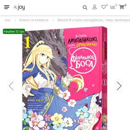
0
0
0
Joy
Книги та комікси
Манга Я стала лиходійкою, тому приборка
Кешбек 12 грн