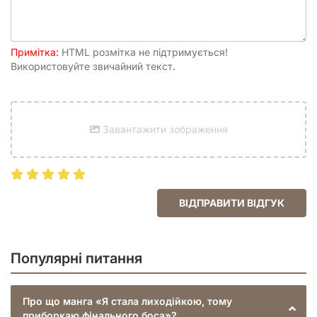
Чому варто прочитати саме цю
манґу?
Захопливий ісекай сюжет:
Класична концепція
Примітка:
HTML розмітка не підтримується!
переродження в ігровому світі, але з несподіваним
Використовуйте звичайний текст.
поворотом – героїня стає лиходійкою, яка прагне
приборкати фінального боса.
Сильна та кмітлива головна героїня:
Айлін не пасивна
жертва долі, а активна учасниця, що сама кує своє
Завантажити зображення
щастя. Її стратегії та дії викликають захоплення.
Чарівний та загадковий Демонічний Король:
Клод –
не просто кліше. Його характер розкривається
поступово, показуючи його з різних сторін, що робить
його одним із найцікавіших персонажів.
Гумор та романтика:
Легкий гумор та щирі
ВІДПРАВИТИ ВІДГУК
романтичні моменти роблять читання приємним та
незабутнім.
Глибокий світ:
Хоча це перший том, він вже
Популярні питання
знайомить нас із багатою міфологією та політичною
системою світу.
Якісне українське видання:
Насолоджуйтесь
Про що манга «Я стала лиходійкою, тому
улюбленою історією рідною мовою, у форматі, що
приборкаю фінального боса»?
зручно тримати в руках: 200х144 мм, м'яка