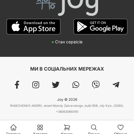
●
Стан сервісів
МИ В СОЦІАЛЬНИХ МЕРЕЖАХ
Joy © 2026
RIABCHENKO ANDRII, street Mykoly Zakrevskogo, build 85B, city Kyiv, 02064,
+380630660161
Головна
Каталог
Кошик
Пошук
Обране