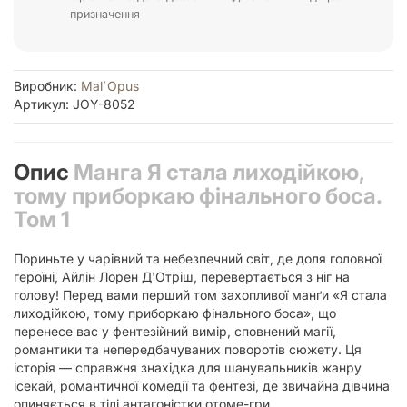
призначення
Виробник:
Mal`Opus
Артикул: JOY-8052
Опис
Манга Я стала лиходійкою,
тому приборкаю фінального боса.
Том 1
Пориньте у чарівний та небезпечний світ, де доля головної
героїні, Айлін Лорен Д'Отріш, перевертається з ніг на
голову! Перед вами перший том захопливої манґи «Я стала
лиходійкою, тому приборкаю фінального боса», що
перенесе вас у фентезійний вимір, сповнений магії,
романтики та непередбачуваних поворотів сюжету. Ця
історія — справжня знахідка для шанувальників жанру
ісекай, романтичної комедії та фентезі, де звичайна дівчина
опиняється в тілі антагоністки отоме-гри.