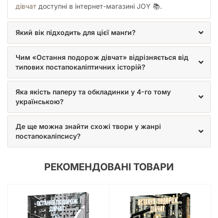
дівчат
доступні в інтернет-магазині JOY 📚.
пошуку краси у спустошеному світі. Це твір, який надовго
залишиться у вашій пам'яті, змушуючи повертатися до його
сторінок знову і знову. Не пропустіть можливість додати цю
Який вік підходить для цієї манги?
перлину до своєї колекції
української манги
та
насолодитися унікальним баченням Цукумідзу.
Купити
мангу «Остання подорож дівчат»
– це зробити крок у світ,
Чим «Остання подорож дівчат» відрізняється від
де тиша говорить гучніше за будь-які слова, а дружба є
типових постапокаліптичних історій?
найціннішим скарбом. Це одна з найкращих
манґ для
дорослих
, що цінують глибокий зміст та витончену
Яка якість паперу та обкладинки у 4-го тому
візуалізацію. Замовте
Том 4
сьогодні та продовжіть цю
українською?
незабутню подорож разом з Чіто та Юрі.
Де ще можна знайти схожі твори у жанрі
постапокаліпсису?
РЕКОМЕНДОВАНІ ТОВАРИ