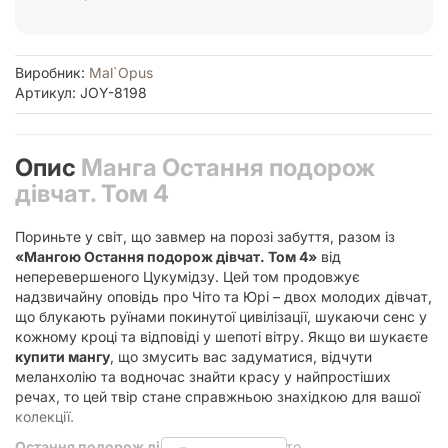
Виробник:
Mal`Opus
Артикул: JOY-8198
Опис
Манга Остання подорож
дівчат. Том 4
Пориньте у світ, що завмер на порозі забуття, разом із
«Мангою Остання подорож дівчат. Том 4»
від
неперевершеного Цукумідзу. Цей том продовжує
надзвичайну оповідь про Чіто та Юрі – двох молодих дівчат,
що блукають руїнами покинутої цивілізації, шукаючи сенс у
кожному кроці та відповіді у шепоті вітру. Якщо ви шукаєте
купити мангу
, що змусить вас задуматися, відчути
меланхолію та водночас знайти красу у найпростіших
речах, то цей твір стане справжньою знахідкою для вашої
колекції.
Остання подорож дівчат
— це не просто