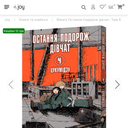
0
0
0
Joy
Книги та комікси
Манга Остання подорож дівчат. Том 4
Кешбек 12 грн