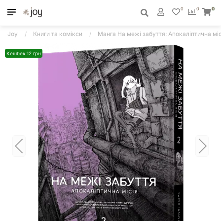
0
0
0
Joy
Книги та комікси
Манга На межі забуття: Апокаліптична міс
Кешбек 12 грн