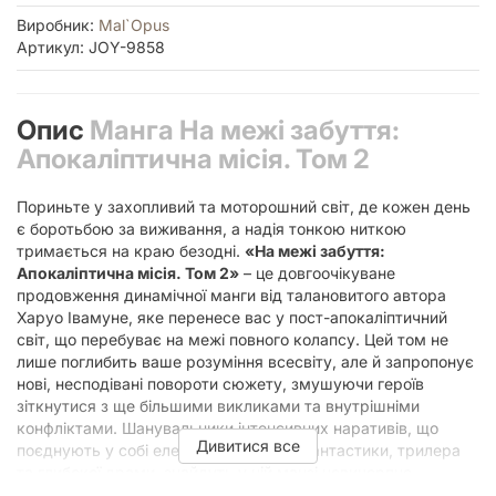
Виробник:
Mal`Opus
Артикул: JOY-9858
Опис
Манга На межі забуття:
Апокаліптична місія. Том 2
Пориньте у захопливий та моторошний світ, де кожен день
є боротьбою за виживання, а надія тонкою ниткою
тримається на краю безодні.
«На межі забуття:
Апокаліптична місія. Том 2»
– це довгоочікуване
продовження динамічної манги від талановитого автора
Харуо Івамуне, яке перенесе вас у пост-апокаліптичний
світ, що перебуває на межі повного колапсу. Цей том не
лише поглибить ваше розуміння всесвіту, але й запропонує
нові, несподівані повороти сюжету, змушуючи героїв
зіткнутися з ще більшими викликами та внутрішніми
конфліктами. Шанувальники інтенсивних наративів, що
Дивитися все
поєднують у собі елементи наукової фантастики, трилера
та глибокої драми, знайдуть у цій манзі невичерпне
джерело емоцій та роздумів. Видання виконане