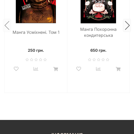
підтримуєте розвиток манга-культури в Україні, отримуючи
при цьому години незабутнього читання. Це ідеальний вибір
для шанувальників глибоких, емоційних та динамічних
історій, що змушують задуматися про природу людства та
Манга Похоронна
його місце у світі, що стоїть на порозі знищення. Кожен, хто
Манга Усміхнені. Том 1
кондитерська
цінує якісні твори з продуманим сюжетом та
Чистилище. Том 1
харизматичними персонажами, знайде у
«На межі забуття:
Апокаліптична місія. Том 2»
щось для себе. Це твір, що
250 грн.
650 грн.
змушує задуматися про вічні питання, такі як ціна
виживання, значення людських стосунків та віра в краще
майбутнє, навіть коли воно здається недосяжним. Не
пропустіть можливість додати цю перлину до своєї колекції
та продовжити захопливу подорож разом з героями у світ,
де на кожному кроці чекають небезпеки та відкриття.