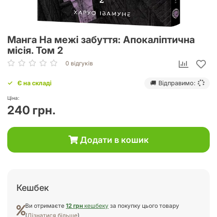
Манга На межі забуття: Апокаліптична
місія. Том 2
0 відгуків
Є на складі
🚚 Відправимо:
Ціна:
240 грн.
Додати в кошик
Кешбек
Ви отримаєте
12 грн
кешбеку
за покупку цього товару
(
Дізнатися більше
)